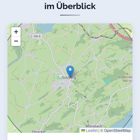
im Überblick
+
−
Leaflet
|
© OpenStreetMap