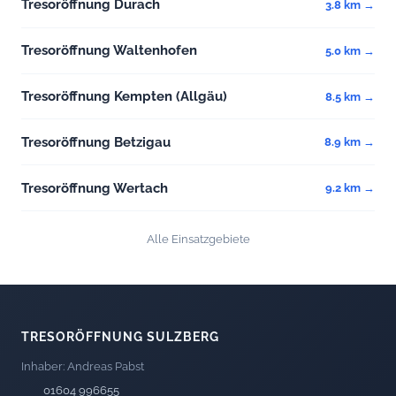
Tresoröffnung Durach
3.8 km →
Tresoröffnung Waltenhofen
5.0 km →
Tresoröffnung Kempten (Allgäu)
8.5 km →
Tresoröffnung Betzigau
8.9 km →
Tresoröffnung Wertach
9.2 km →
Alle Einsatzgebiete
TRESORÖFFNUNG SULZBERG
Inhaber: Andreas Pabst
01604 996655