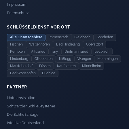
Impressum
Datenschutz
SCHLÜSSELDIENST VOR ORT
Alle Einsatzgebiete
Immenstadt
Blaichach
Sonthofen
Fischen
Waltenhofen
Bad Hindelang
Oberstdorf
Kempten
Altusried
Isny
Dietmannsried
Leutkirch
Lindenberg
Ottobeuren
Kißlegg
Wangen
Memmingen
Marktoberdorf
Füssen
Kaufbeuren
Mindelheim
Bad Wörishofen
Buchloe
PARTNER
Notdienststation
Schwärzler Schließsysteme
Die Schließanlage
Intellize Deutschland