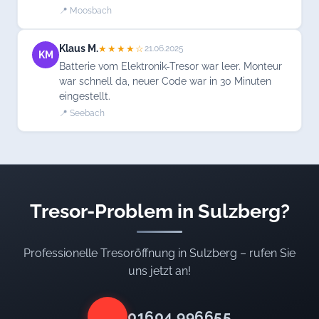
📍 Moosbach
Klaus M.
★★★★☆
21.06.2025
KM
Batterie vom Elektronik-Tresor war leer. Monteur
war schnell da, neuer Code war in 30 Minuten
eingestellt.
📍 Seebach
Tresor-Problem in Sulzberg?
Professionelle Tresoröffnung in Sulzberg – rufen Sie
uns jetzt an!
01604 996655