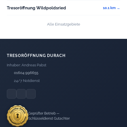
Tresoröffnung Wildpoldsried
10.1 km →
Alle Einsatzgebiete
TRESORÖFFNUNG DURACH
Inhaber: Andreas Pabst
01604 996655
24/7 Notdienst
Geprüfter Betrieb —
Schlüsseldienst Gutachter