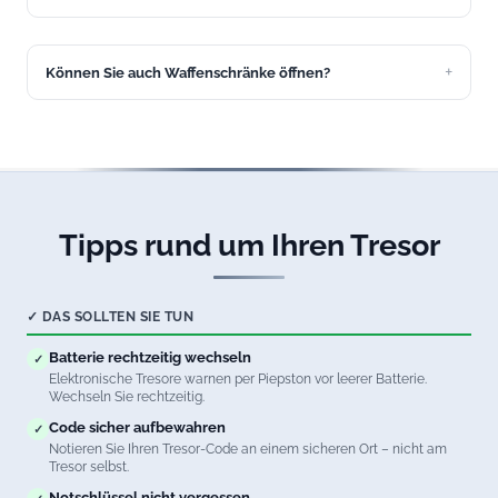
Ja, unser Tresoröffnungs-Service in Durach ist 24/7
erreichbar, auch an Wochenenden und Feiertagen.
Können Sie auch Waffenschränke öffnen?
Ja, wir öffnen Waffenschränke aller Sicherheitsstufen in
Durach. Natürlich unter Beachtung aller waffenrechtlichen
Vorschriften.
Tipps rund um Ihren Tresor
✓ DAS SOLLTEN SIE TUN
Batterie rechtzeitig wechseln
✓
Elektronische Tresore warnen per Piepston vor leerer Batterie.
Wechseln Sie rechtzeitig.
Code sicher aufbewahren
✓
Notieren Sie Ihren Tresor-Code an einem sicheren Ort – nicht am
Tresor selbst.
Notschlüssel nicht vergessen