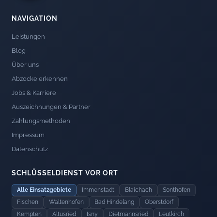
NAVIGATION
Leistungen
Blog
Über uns
Abzocke erkennen
Jobs & Karriere
Auszeichnungen & Partner
Zahlungsmethoden
Impressum
Datenschutz
SCHLÜSSELDIENST VOR ORT
Alle Einsatzgebiete
Immenstadt
Blaichach
Sonthofen
Fischen
Waltenhofen
Bad Hindelang
Oberstdorf
Kempten
Altusried
Isny
Dietmannsried
Leutkirch