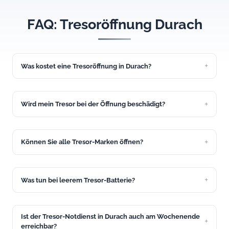
FAQ: Tresoröffnung Durach
Was kostet eine Tresoröffnung in Durach?
Eine einfache Tresoröffnung kostet ab 149 Euro. Den
genauen Festpreis nennen wir Ihnen vor dem Einsatz in
Durach.
Wird mein Tresor bei der Öffnung beschädigt?
Wir versuchen immer, den Tresor zerstörungsfrei zu öffnen.
Bei den meisten Einsätzen in Durach gelingt das.
Können Sie alle Tresor-Marken öffnen?
Ja, wir öffnen Tresore aller gängigen Marken: Burg-Wächter,
Format, Hartmann, Atlas und viele weitere.
Was tun bei leerem Tresor-Batterie?
Rufen Sie uns an. Oft lässt sich der Tresor über den
Notschlüssel oder eine externe Stromversorgung öffnen.
Ist der Tresor-Notdienst in Durach auch am Wochenende
Unser Service in Durach hilft schnell.
erreichbar?