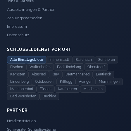
Jobs & Karriere
Auszeichnungen & Partner
Zahlungsmethoden
Impressum
Datenschutz
SCHLÜSSELDIENST VOR ORT
Alle Einsatzgebiete
Immenstadt
Blaichach
Sonthofen
Fischen
Waltenhofen
Bad Hindelang
Oberstdorf
Kempten
Altusried
Isny
Dietmannsried
Leutkirch
Lindenberg
Ottobeuren
Kißlegg
Wangen
Memmingen
Marktoberdorf
Füssen
Kaufbeuren
Mindelheim
Bad Wörishofen
Buchloe
PARTNER
Notdienststation
Schwärzler Schließsysteme