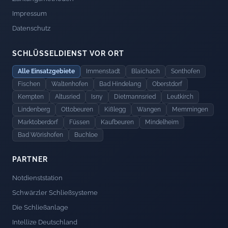
Impressum
Datenschutz
SCHLÜSSELDIENST VOR ORT
Alle Einsatzgebiete
Immenstadt
Blaichach
Sonthofen
Fischen
Waltenhofen
Bad Hindelang
Oberstdorf
Kempten
Altusried
Isny
Dietmannsried
Leutkirch
Lindenberg
Ottobeuren
Kißlegg
Wangen
Memmingen
Marktoberdorf
Füssen
Kaufbeuren
Mindelheim
Bad Wörishofen
Buchloe
PARTNER
Notdienststation
Schwärzler Schließsysteme
Die Schließanlage
Intellize Deutschland