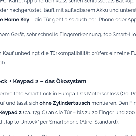
NFC-Karte, App und den klassischen Schlüssel als Backup.
der nachgerüstet, läuft mit aufladbarem Akku und unters
ple Home Key
– die Tür geht also auch per iPhone oder App
einem Gerät, sehr schnelle Fingererkennung, top Smart-
 Kauf unbedingt die Türkompatibilität prüfen; einzelne 
ch.
ock + Keypad 2 – das Ökosystem
erbreitete Smart Lock in Europa. Das Motorschloss (Go, Pro
f und lässt sich
ohne Zylindertausch
montieren. Den Fi
 Keypad 2
(ca. 179 €) an die Tür – bis zu 20 Finger und 2
d „Tap to Unlock" per Smartphone (Aliro-Standard).