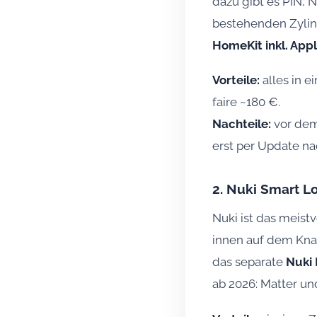
dazu gibt es PIN, 
bestehenden Zylin
HomeKit inkl. Ap
Vorteile:
alles in 
faire ~180 €.
Nachteile:
vor dem
erst per Update na
2. Nuki Smart L
Nuki ist das meistv
innen auf dem Knau
das separate
Nuki
ab 2026: Matter un