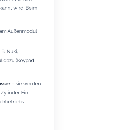
rkannt wird. Beim
kt am Außenmodul
 B. Nuki,
ul dazu (Keypad
össer
– sie werden
ylinder. Ein
chbetriebs.