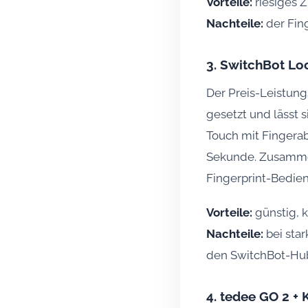
Vorteile:
riesiges 
Nachteile:
der Fing
3. SwitchBot Lo
Der Preis-Leistung
gesetzt und lässt 
Touch mit Fingerabd
Sekunde. Zusammen
Fingerprint-Bedie
Vorteile:
günstig, k
Nachteile:
bei star
den SwitchBot-Hu
4. tedee GO 2 +