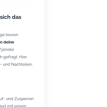
sich das
nge teuren
an deine
Zylinder
h gefragt. Hier
r- und Nachteilen,
 Auf- und Zusperren
iert mit einem