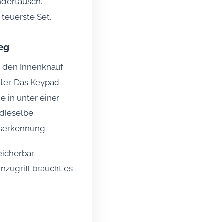
ndertausch.
 teuerste Set.
ieg
f den Innenknauf
eter. Das Keypad
e in unter einer
 dieselbe
tserkennung.
eicherbar.
nzugriff braucht es