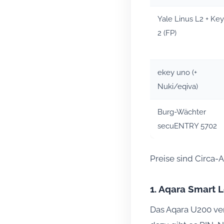
Yale Linus L2 + Ke
2 (FP)
ekey uno (+
Nuki/eqiva)
Burg-Wächter
secuENTRY 5702
Preise sind Circa
1. Aqara Smart 
Das Aqara U200 ver