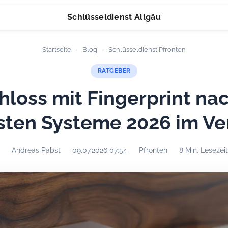
Schlüsseldienst Allgäu
Startseite
›
Blog
›
Schlüsseldienst Pfronten
RATGEBER
loss mit Fingerprint na
sten Systeme 2026 im Ve
Andreas Pabst
09.07.2026 07:54
Pfronten
8 Min. Lesezeit