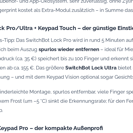
Zubehör- und App-Ökosystem, sehr zuverlässig, ohne Zyli
erprint kostet als Extra-Modul zusätzlich – in Summe das
ck Pro/Ultra + Keypad Touch – der günstige Einst
s-Tipp: Das SwitchBot Lock Pro wird in rund 5 Minuten au
sich beim Auszug
spurlos wieder entfernen
– ideal für Mi
ruck (ca. 35 €) speichert bis zu 100 Finger und erkennt si
 ab ca. 155 €. Das größere
SwitchBot Lock Ultra
bietet
nung – und mit dem Keypad Vision optional sogar Gesich
inderleichte Montage, spurlos entfernbar, viele Finger sp
kem Frost (um –5 °C) sinkt die Erkennungsrate; für den Fer
b.
 Keypad Pro – der kompakte Außenprofi