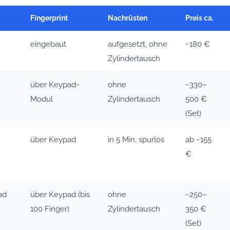
Fingerprint
Nachrüsten
Preis ca.
eingebaut
aufgesetzt, ohne
~180 €
Zylindertausch
über Keypad-
ohne
~330–
Modul
Zylindertausch
500 €
(Set)
über Keypad
in 5 Min, spurlos
ab ~155
€
ad
über Keypad (bis
ohne
~250–
100 Finger)
Zylindertausch
350 €
(Set)