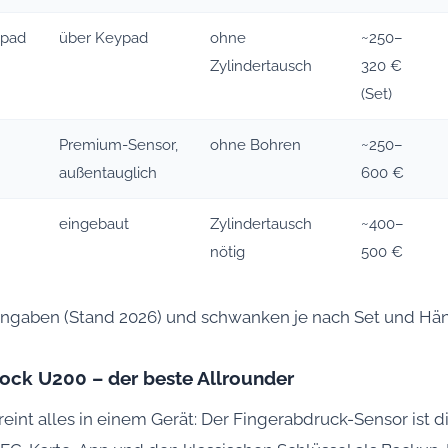
ypad
über Keypad
ohne
~250–
Zylindertausch
320 €
(Set)
Premium-Sensor,
ohne Bohren
~250–
außentauglich
600 €
eingebaut
Zylindertausch
~400–
nötig
500 €
-Angaben (Stand 2026) und schwanken je nach Set und Hän
Lock U200 – der beste Allrounder
eint alles in einem Gerät: Der Fingerabdruck-Sensor ist d