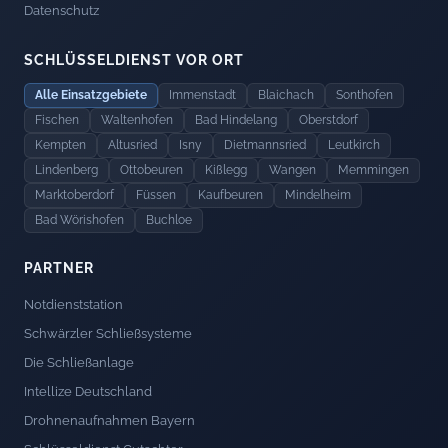
Datenschutz
SCHLÜSSELDIENST VOR ORT
Alle Einsatzgebiete
Immenstadt
Blaichach
Sonthofen
Fischen
Waltenhofen
Bad Hindelang
Oberstdorf
Kempten
Altusried
Isny
Dietmannsried
Leutkirch
Lindenberg
Ottobeuren
Kißlegg
Wangen
Memmingen
Marktoberdorf
Füssen
Kaufbeuren
Mindelheim
Bad Wörishofen
Buchloe
PARTNER
Notdienststation
Schwärzler Schließsysteme
Die Schließanlage
Intellize Deutschland
Drohnenaufnahmen Bayern