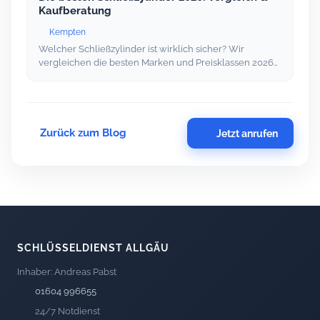
Kaufberatung
Kempten
Welcher Schließzylinder ist wirklich sicher? Wir
vergleichen die besten Marken und Preisklassen 2026…
Zurück zum Blog
Jetzt anrufen
SCHLÜSSELDIENST ALLGÄU
Inhaber: Andreas Pabst
01604 996655
24/7 Notdienst