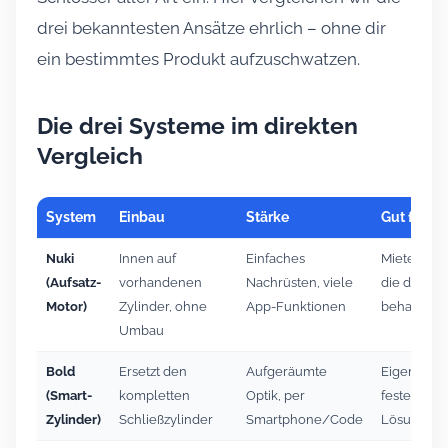
drei bekanntesten Ansätze ehrlich – ohne dir
ein bestimmtes Produkt aufzuschwatzen.
Die drei Systeme im direkten
Vergleich
System
Einbau
Stärke
Gut für
Nuki
Innen auf
Einfaches
Mieter & N
(Aufsatz-
vorhandenen
Nachrüsten, viele
die den Sc
Motor)
Zylinder, ohne
App-Funktionen
behalten w
Umbau
Bold
Ersetzt den
Aufgeräumte
Eigentümer
(Smart-
kompletten
Optik, per
feste, sau
Zylinder)
Schließzylinder
Smartphone/Code
Lösung wo