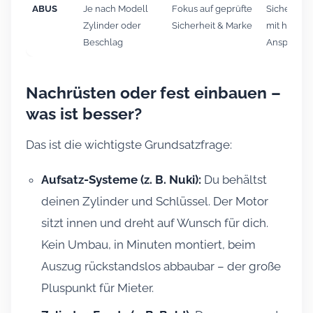
ABUS
Je nach Modell
Fokus auf geprüfte
Sicherheit
Zylinder oder
Sicherheit & Marke
mit höher
Beschlag
Anspruch
Nachrüsten oder fest einbauen –
was ist besser?
Das ist die wichtigste Grundsatzfrage:
Aufsatz-Systeme (z. B. Nuki):
Du behältst
deinen Zylinder und Schlüssel. Der Motor
sitzt innen und dreht auf Wunsch für dich.
Kein Umbau, in Minuten montiert, beim
Auszug rückstandslos abbaubar – der große
Pluspunkt für Mieter.