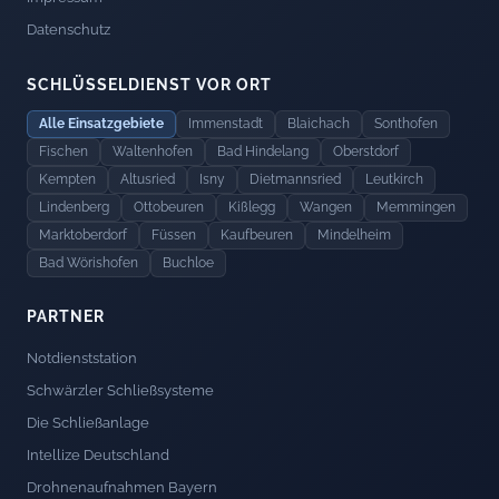
Datenschutz
SCHLÜSSELDIENST VOR ORT
Alle Einsatzgebiete
Immenstadt
Blaichach
Sonthofen
Fischen
Waltenhofen
Bad Hindelang
Oberstdorf
Kempten
Altusried
Isny
Dietmannsried
Leutkirch
Lindenberg
Ottobeuren
Kißlegg
Wangen
Memmingen
Marktoberdorf
Füssen
Kaufbeuren
Mindelheim
Bad Wörishofen
Buchloe
PARTNER
Notdienststation
Schwärzler Schließsysteme
Die Schließanlage
Intellize Deutschland
Drohnenaufnahmen Bayern