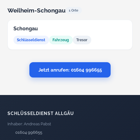
Weilheim-Schongau
1 Orte
Schongau
Schlüsseldienst
Fahrzeug
Tresor
Jetzt anrufen: 01604 996655
SCHLÜSSELDIENST ALLGÄU
Inhaber: Andreas Pabst
01604 996655