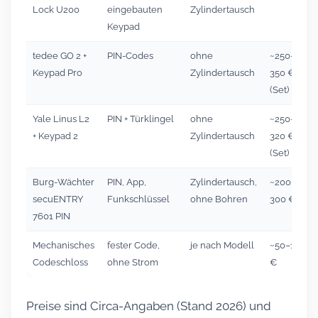
Lock U200
eingebauten
Zylindertausch
Keypad
tedee GO 2 +
PIN-Codes
ohne
~250–
Keypad Pro
Zylindertausch
350 €
(Set)
Yale Linus L2
PIN + Türklingel
ohne
~250–
+ Keypad 2
Zylindertausch
320 €
(Set)
Burg-Wächter
PIN, App,
Zylindertausch,
~200–
secuENTRY
Funkschlüssel
ohne Bohren
300 €
7601 PIN
Mechanisches
fester Code,
je nach Modell
~50–150
Codeschloss
ohne Strom
€
Preise sind Circa-Angaben (Stand 2026) und