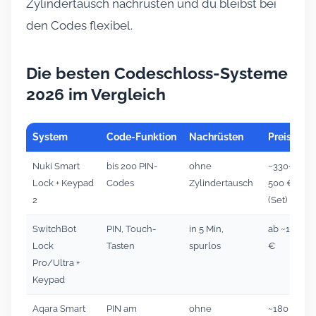
Zylindertausch nachrüsten und du bleibst bei
den Codes flexibel.
Die besten Codeschloss-Systeme
2026 im Vergleich
System
Code-Funktion
Nachrüsten
Preis ca.
Nuki Smart
bis 200 PIN-
ohne
~330–
Lock + Keypad
Codes
Zylindertausch
500 €
2
(Set)
SwitchBot
PIN, Touch-
in 5 Min,
ab ~155
Lock
Tasten
spurlos
€
Pro/Ultra +
Keypad
Aqara Smart
PIN am
ohne
~180 €