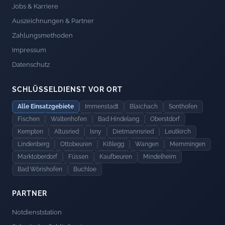
Jobs & Karriere
Auszeichnungen & Partner
Zahlungsmethoden
Impressum
Datenschutz
SCHLÜSSELDIENST VOR ORT
Alle Einsatzgebiete
Immenstadt
Blaichach
Sonthofen
Fischen
Waltenhofen
Bad Hindelang
Oberstdorf
Kempten
Altusried
Isny
Dietmannsried
Leutkirch
Lindenberg
Ottobeuren
Kißlegg
Wangen
Memmingen
Marktoberdorf
Füssen
Kaufbeuren
Mindelheim
Bad Wörishofen
Buchloe
PARTNER
Notdienststation