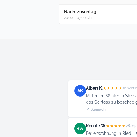
Nachtzuschlag
20:00 – 07:00 Uhr
Albert K.
★★★★★
12.02.20
AK
Mitten im Winter in Stein
das Schloss zu beschädig
📍 Steinach
Renate W.
★★★★★
28.04.
RW
Ferienwohnung in Ried – G