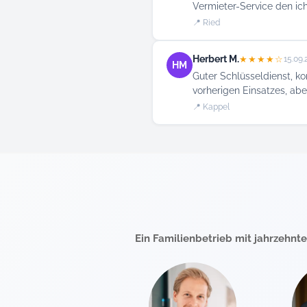
Vermieter-Service den ic
📍 Ried
Herbert M.
★★★★☆
15.09.
HM
Guter Schlüsseldienst, k
vorherigen Einsatzes, abe
📍 Kappel
Ein Familienbetrieb mit jahrzehnt