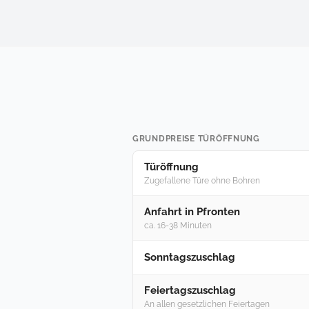
GRUNDPREISE TÜRÖFFNUNG
Türöffnung
Zugefallene Türe ohne Bohren
Anfahrt in Pfronten
ca. 16-38 Minuten
Sonntagszuschlag
Feiertagszuschlag
An allen gesetzlichen Feiertagen