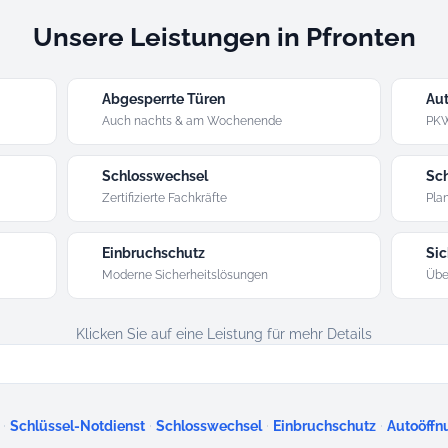
Unsere Leistungen in Pfronten
Abgesperrte Türen
Aut
Auch nachts & am Wochenende
PKW
Schlosswechsel
Sch
Zertifizierte Fachkräfte
Plan
Einbruchschutz
Sic
Moderne Sicherheitslösungen
Übe
Klicken Sie auf eine Leistung für mehr Details
·
·
·
·
Schlüssel-Notdienst
Schlosswechsel
Einbruchschutz
Autoöffn