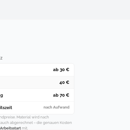
TZ
ab 30 €
40 €
ag
ab 70 €
tszeit
nach Aufwand
undpreise. Material wird nach
rauch abgerechnet – die genauen Kosten
 Arbeitsstart
mit.