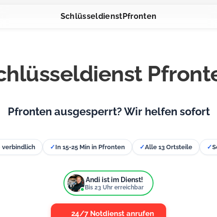
Schlüsseldienst
Pfronten
chlüsseldienst Pfront
Pfronten ausgesperrt? Wir helfen sofort
– verbindlich
✓
In 15-25 Min in Pfronten
✓
Alle 13 Ortsteile
✓
S
Andi ist im Dienst!
Bis
23
Uhr erreichbar
24/7 Notdienst anrufen