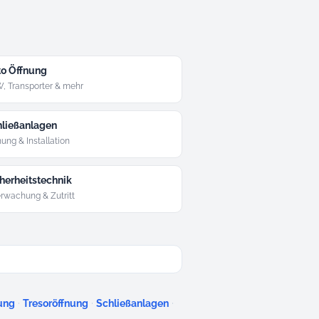
o Öffnung
, Transporter & mehr
ließanlagen
ung & Installation
herheitstechnik
rwachung & Zutritt
·
·
·
ung
Tresoröffnung
Schließanlagen