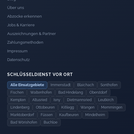
Über uns
Abzocke erkennen
Jobs & Karriere
Auszeichnungen & Partner
Zahlungsmethoden
Impressum
Datenschutz
SCHLÜSSELDIENST VOR ORT
Alle Einsatzgebiete
Immenstadt
Blaichach
Sonthofen
Fischen
Waltenhofen
Bad Hindelang
Oberstdorf
Kempten
Altusried
Isny
Dietmannsried
Leutkirch
Lindenberg
Ottobeuren
Kißlegg
Wangen
Memmingen
Marktoberdorf
Füssen
Kaufbeuren
Mindelheim
Bad Wörishofen
Buchloe