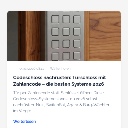
09.07.2026 08:11
Waltenhofen
Codeschloss nachrüsten: Türschloss mit
Zahlencode – die besten Systeme 2026
Tür per Zahlencode statt Schlüssel öffnen: Diese
Codeschloss-Systeme kannst du 2026 selbst
nachrüsten. Nuki, SwitchBot, Aqara & Burg-Wächter
im Vergle…
Weiterlesen