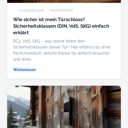
03.07.2026 23:05
Marktoberdorf
Wie sicher ist mein Türschloss?
Sicherheitsklassen (DIN, VdS, SKG) einfach
erklärt
RC2, VdS, SKG – was steckt hinter den
Sicherheitsklassen deiner Tür? Hier erfährst du ohne
Fachchinesisch, welche Klasse du wirklich brauchst
und wora…
Weiterlesen