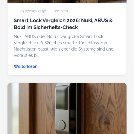
03.07.2026 22:58
Kempten
Smart Lock Vergleich 2026: Nuki, ABUS &
Bold im Sicherheits-Check
Nuki, ABUS oder Bold? Der große Smart-Lock-
Vergleich 2026: Welches smarte Türschloss zum
Nachrüsten passt, wie sicher die Systeme sind und
worauf es b…
Weiterlesen