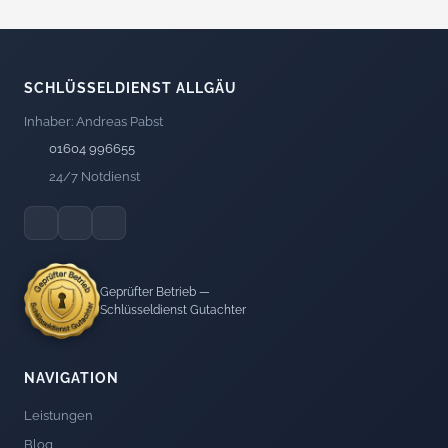
SCHLÜSSELDIENST ALLGÄU
Inhaber: Andreas Pabst
01604 996655
24/7 Notdienst
Geprüfter Betrieb —
Schlüsseldienst Gutachter
NAVIGATION
Leistungen
Blog