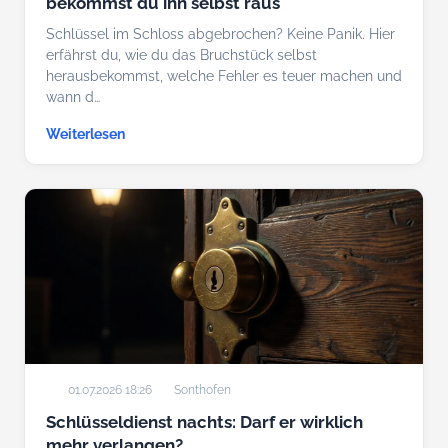
bekommst du ihn selbst raus
Schlüssel im Schloss abgebrochen? Keine Panik. Hier
erfährst du, wie du das Bruchstück selbst
herausbekommst, welche Fehler es teuer machen und
wann d…
Weiterlesen
01.07.2026 18:26
Sonthofen
Schlüsseldienst nachts: Darf er wirklich
mehr verlangen?