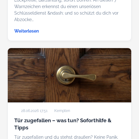
Lockpreise, Barzahlung, sofort bohren: An diesen 7
Warnzeichen erkennst du einen unseriösen
Schlüsseldienst &ndash; und so schützt du dich vor
Abzocke…
Weiterlesen
28.06.2026 17:51
Kempten
Tür zugefallen – was tun? Soforthilfe &
Tipps
Tür zugefallen und du stehst draußen? Keine Panik.