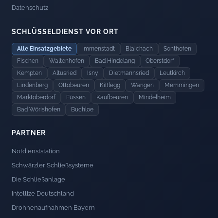
Datenschutz
SCHLÜSSELDIENST VOR ORT
Alle Einsatzgebiete
Immenstadt
Blaichach
Sonthofen
Fischen
Waltenhofen
Bad Hindelang
Oberstdorf
Kempten
Altusried
Isny
Dietmannsried
Leutkirch
Lindenberg
Ottobeuren
Kißlegg
Wangen
Memmingen
Marktoberdorf
Füssen
Kaufbeuren
Mindelheim
Bad Wörishofen
Buchloe
PARTNER
Notdienststation
Schwärzler Schließsysteme
Die Schließanlage
Intellize Deutschland
Drohnenaufnahmen Bayern