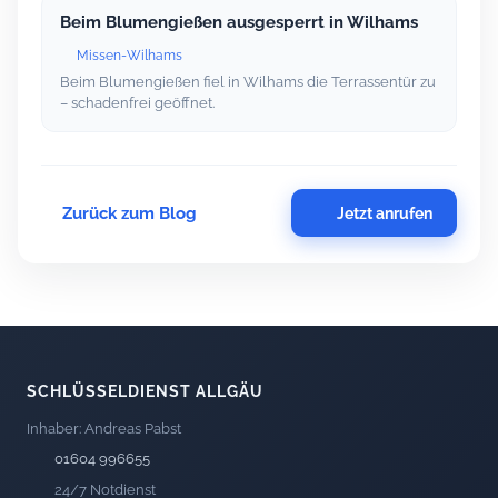
Beim Blumengießen ausgesperrt in Wilhams
Missen-Wilhams
Beim Blumengießen fiel in Wilhams die Terrassentür zu
– schadenfrei geöffnet.
Zurück zum Blog
Jetzt anrufen
SCHLÜSSELDIENST ALLGÄU
Inhaber: Andreas Pabst
01604 996655
24/7 Notdienst