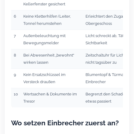
Kellerfenster gesichert
6
Keine Kletterhilfen (Leiter,
Erleichtert den Zugang z
Tonne) herumstehen
Obergeschoss
7
Außenbeleuchtung mit
Licht schreckt ab, Täter m
Bewegungsmelder
Sichtbarkeit
8
Bei Abwesenheit „bewohnt“
Zeitschaltuhr für Licht, Ro
wirken lassen
nicht tagsüber zu
9
Kein Ersatzschlüssel im
Blumentopf & Türmatte ke
Versteck draußen
Einbrecher
10
Wertsachen & Dokumente im
Begrenzt den Schaden, fal
Tresor
etwas passiert
Wo setzen Einbrecher zuerst an?