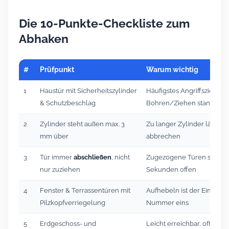
Die 10-Punkte-Checkliste zum
Abhaken
#
Prüfpunkt
Warum wichtig
1
Haustür mit Sicherheitszylinder
Häufigstes Angriffsziel – m
& Schutzbeschlag
Bohren/Ziehen standhalt
2
Zylinder steht außen max. 3
Zu langer Zylinder lässt si
mm über
abbrechen
3
Tür immer
abschließen
, nicht
Zugezogene Türen sind in
nur zuziehen
Sekunden offen
4
Fenster & Terrassentüren mit
Aufhebeln ist der Einbru
Pilzkopfverriegelung
Nummer eins
5
Erdgeschoss- und
Leicht erreichbar, oft übe