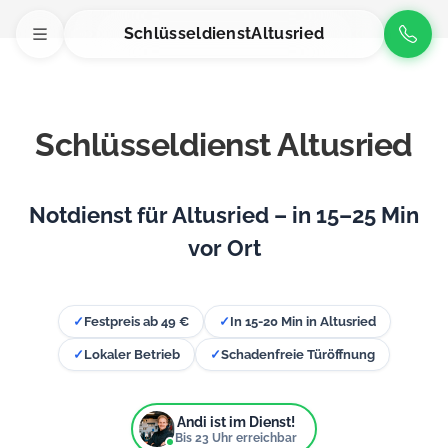
Schlüsseldienst
Altusried
Schlüsseldienst Altusried
Notdienst für Altusried – in 15–25 Min
vor Ort
✓
Festpreis ab 49 €
✓
In 15-20 Min in Altusried
✓
Lokaler Betrieb
✓
Schadenfreie Türöffnung
Andi ist im Dienst!
Bis
23
Uhr erreichbar