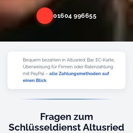
01604 996655
Bequem bezahlen in Altusried: Bar, EC-Karte,
Überweisung für Firmen oder Ratenzahlung
mit PayPal –
alle Zahlungsmethoden auf
einen Blick
.
Fragen zum
Schlüsseldienst Altusried