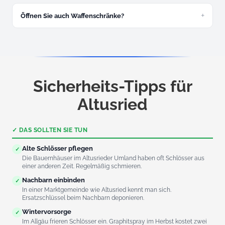
Sicherheitszylindern und Schutzbeschlägen.
Öffnen Sie auch Waffenschränke?
Ja, das ist im ländlichen Oberallgäu ein häufiger Einsatz. Wir
öffnen Waffenschränke fachgerecht und gesetzeskonform.
Sicherheits-Tipps für
Altusried
✓ DAS SOLLTEN SIE TUN
Alte Schlösser pflegen
✓
Die Bauernhäuser im Altusrieder Umland haben oft Schlösser aus
einer anderen Zeit. Regelmäßig schmieren.
Nachbarn einbinden
✓
In einer Marktgemeinde wie Altusried kennt man sich.
Ersatzschlüssel beim Nachbarn deponieren.
Wintervorsorge
✓
Im Allgäu frieren Schlösser ein. Graphitspray im Herbst kostet zwei