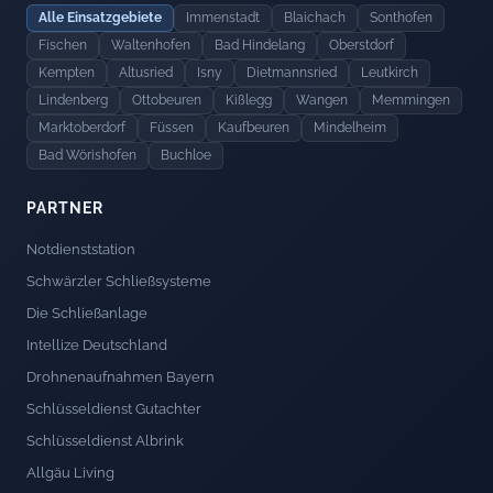
Alle Einsatzgebiete
Immenstadt
Blaichach
Sonthofen
Fischen
Waltenhofen
Bad Hindelang
Oberstdorf
Kempten
Altusried
Isny
Dietmannsried
Leutkirch
Lindenberg
Ottobeuren
Kißlegg
Wangen
Memmingen
Marktoberdorf
Füssen
Kaufbeuren
Mindelheim
Bad Wörishofen
Buchloe
PARTNER
Notdienststation
Schwärzler Schließsysteme
Die Schließanlage
Intellize Deutschland
Drohnenaufnahmen Bayern
Schlüsseldienst Gutachter
Schlüsseldienst Albrink
Allgäu Living