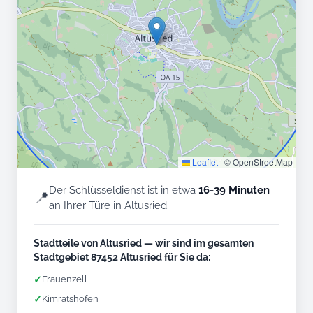
Leaflet
|
© OpenStreetMap
Der Schlüsseldienst ist in etwa
16-39 Minuten
📍
an Ihrer Türe in Altusried.
Stadtteile von Altusried — wir sind im gesamten
Stadtgebiet 87452 Altusried für Sie da:
✓
Frauenzell
✓
Kimratshofen