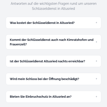
Antworten auf die wichtigsten Fragen rund um unseren
Schlüsseldienst in Altusried
Was kostet der Schlüsseldienst in Altusried?
Zugefallene Tür ab 49 Euro, abgeschlossene Tür ab 89 Euro.
Festpreis am Telefon, verbindlich.
Kommt der Schlüsseldienst auch nach Kimratshofen und
Frauenzell?
Ja, alle Gemeindeteile von Altusried sind unser
Einsatzgebiet: Frauenzell, Kimratshofen, Krugzell und
Muthmannshofen.
Ist der Schlüsseldienst Altusried nachts erreichbar?
Ja, rund um die Uhr. Nachtzuschlag 30 Euro zwischen 22
und 6 Uhr – vorab am Telefon genannt.
Wird mein Schloss bei der Öffnung beschädigt?
In den allermeisten Fällen nicht. Schadenfreie Öffnung mit
Spezialwerkzeug ist bei uns Standard.
Bieten Sie Einbruchschutz in Altusried an?
Ja, kostenlose Beratung und Montage von Panzerriegeln,