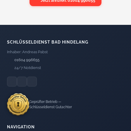
Jetzt anrufen: 01604 996655
SCHLÜSSELDIENST BAD HINDELANG
Inhaber: Andreas Pabst
01604 996655
24/7 Notdienst
Geprüfter Betrieb —
Schlüsseldienst Gutachter
NAVIGATION