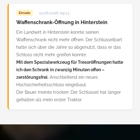
12.06.2026 09:13
Einsatz
Waffenschrank-Öffnung in Hinterstein
Ein Landwirt in Hinterstein konnte seinen
Waffenschrank nicht mehr öffnen. Der Schlüsselbart
hatte sich über die Jahre so abgenutzt, dass er das
Schloss nicht mehr greifen konnte.
Mit dem Spezialwerkzeug für Tresoröffnungen hatte
ich den Schrank in zwanzig Minuten offen –
zerstörungsfrei.
Anschließend ein neues
Hochsicherheitsschloss eingebaut.
Der Bauer meinte trocken: Der Schlüssel hat länger
gehalten als mein erster Traktor.