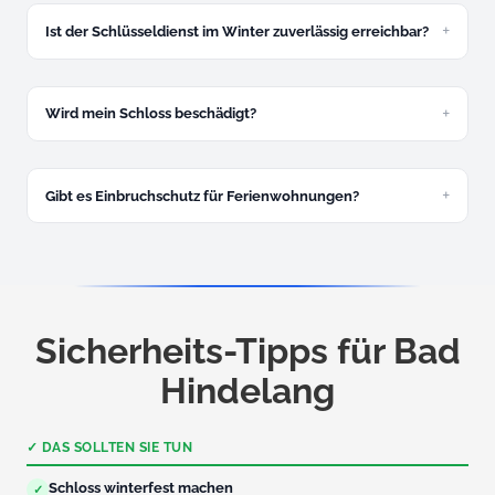
oder die Nummer des Vermieters bereit.
Ist der Schlüsseldienst im Winter zuverlässig erreichbar?
Ja. Wir kennen die Bergstraßen und fahren auch bei Schnee
und Eis. In Oberjoch und Hinterstein kalkulieren wir im
Winter etwas mehr Anfahrtszeit ein.
Wird mein Schloss beschädigt?
In den allermeisten Fällen nicht. Wir öffnen schadenfrei mit
Spezialwerkzeug.
Gibt es Einbruchschutz für Ferienwohnungen?
Ja, besonders empfehlenswert für saisonal leerstehende
Objekte. Kostenlose Beratung und Montage.
Sicherheits-Tipps für Bad
Hindelang
✓ DAS SOLLTEN SIE TUN
Schloss winterfest machen
✓