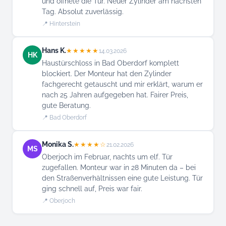
und öffnete die Tür. Neuer Zylinder am nächsten
Tag. Absolut zuverlässig.
📍 Hinterstein
Hans K.
★★★★★
14.03.2026
HK
Haustürschloss in Bad Oberdorf komplett
blockiert. Der Monteur hat den Zylinder
fachgerecht getauscht und mir erklärt, warum er
nach 25 Jahren aufgegeben hat. Fairer Preis,
gute Beratung.
📍 Bad Oberdorf
Monika S.
★★★★☆
21.02.2026
MS
Oberjoch im Februar, nachts um elf. Tür
zugefallen. Monteur war in 28 Minuten da – bei
den Straßenverhältnissen eine gute Leistung. Tür
ging schnell auf, Preis war fair.
📍 Oberjoch