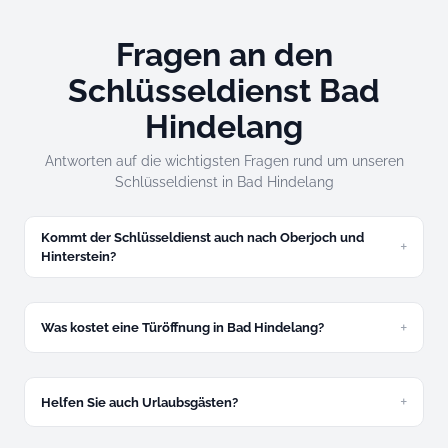
Fragen an den
Schlüsseldienst Bad
Hindelang
Antworten auf die wichtigsten Fragen rund um unseren
Schlüsseldienst in Bad Hindelang
Kommt der Schlüsseldienst auch nach Oberjoch und
Hinterstein?
Ja, wir fahren in alle Ortsteile von Bad Hindelang – auch
Oberjoch, Hinterstein, Unterjoch, Bad Oberdorf und
Gailenberg. Die Anfahrt kann im Winter etwas länger
Was kostet eine Türöffnung in Bad Hindelang?
dauern.
Ab 49 Euro für zugefallene Türen. Verbindlicher Festpreis
am Telefon, bevor wir losfahren.
Helfen Sie auch Urlaubsgästen?
Ja, regelmäßig. Bitte halten Sie eine Buchungsbestätigung