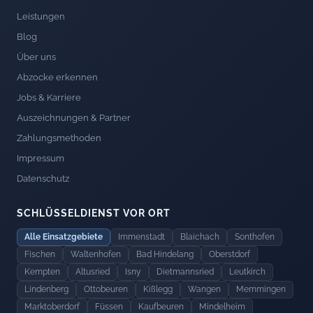
Leistungen
Blog
Über uns
Abzocke erkennen
Jobs & Karriere
Auszeichnungen & Partner
Zahlungsmethoden
Impressum
Datenschutz
SCHLÜSSELDIENST VOR ORT
Alle Einsatzgebiete
Immenstadt
Blaichach
Sonthofen
Fischen
Waltenhofen
Bad Hindelang
Oberstdorf
Kempten
Altusried
Isny
Dietmannsried
Leutkirch
Lindenberg
Ottobeuren
Kißlegg
Wangen
Memmingen
Marktoberdorf
Füssen
Kaufbeuren
Mindelheim