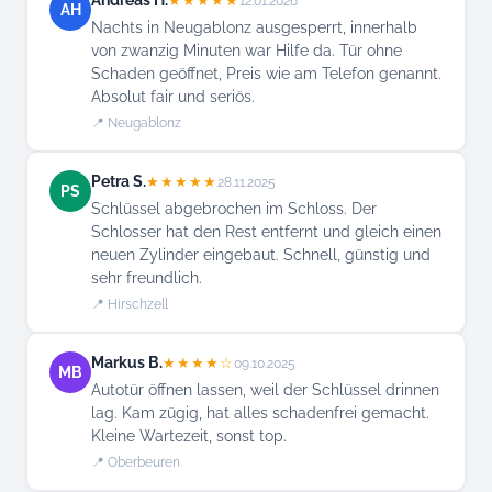
Andreas H.
★★★★★
12.01.2026
AH
Nachts in Neugablonz ausgesperrt, innerhalb
von zwanzig Minuten war Hilfe da. Tür ohne
Schaden geöffnet, Preis wie am Telefon genannt.
Absolut fair und seriös.
📍 Neugablonz
Petra S.
★★★★★
28.11.2025
PS
Schlüssel abgebrochen im Schloss. Der
Schlosser hat den Rest entfernt und gleich einen
neuen Zylinder eingebaut. Schnell, günstig und
sehr freundlich.
📍 Hirschzell
Markus B.
★★★★☆
09.10.2025
MB
Autotür öffnen lassen, weil der Schlüssel drinnen
lag. Kam zügig, hat alles schadenfrei gemacht.
Kleine Wartezeit, sonst top.
📍 Oberbeuren