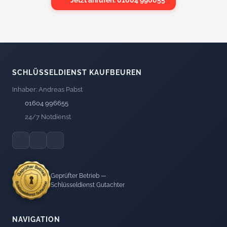
SCHLÜSSELDIENST KAUFBEUREN
Inhaber: Andreas Pabst
01604 996655
24/7 Notdienst
Geprüfter Betrieb —
Schlüsseldienst Gutachter
NAVIGATION