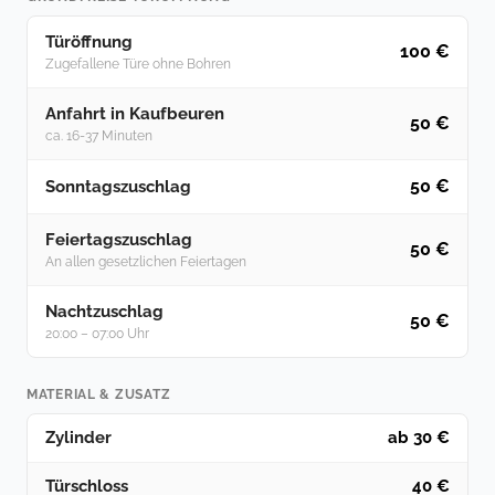
Türöffnung
100 €
Zugefallene Türe ohne Bohren
Anfahrt in Kaufbeuren
50 €
ca. 16-37 Minuten
50 €
Sonntagszuschlag
Feiertagszuschlag
50 €
An allen gesetzlichen Feiertagen
Nachtzuschlag
50 €
20:00 – 07:00 Uhr
MATERIAL & ZUSATZ
Zylinder
ab 30 €
Türschloss
40 €