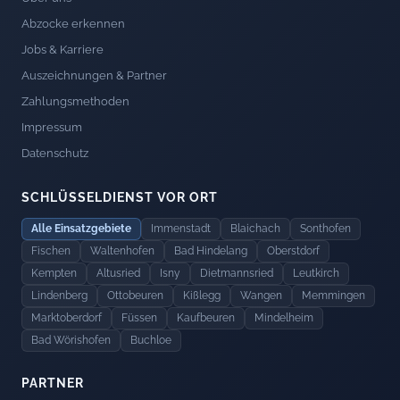
Abzocke erkennen
Jobs & Karriere
Auszeichnungen & Partner
Zahlungsmethoden
Impressum
Datenschutz
SCHLÜSSELDIENST VOR ORT
Alle Einsatzgebiete
Immenstadt
Blaichach
Sonthofen
Fischen
Waltenhofen
Bad Hindelang
Oberstdorf
Kempten
Altusried
Isny
Dietmannsried
Leutkirch
Lindenberg
Ottobeuren
Kißlegg
Wangen
Memmingen
Marktoberdorf
Füssen
Kaufbeuren
Mindelheim
Bad Wörishofen
Buchloe
PARTNER