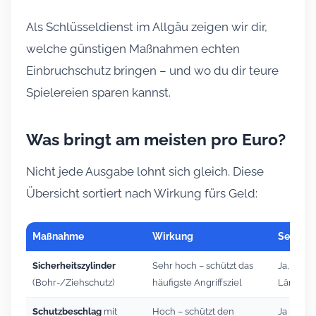
Als Schlüsseldienst im Allgäu zeigen wir dir,
welche günstigen Maßnahmen echten
Einbruchschutz bringen – und wo du dir teure
Spielereien sparen kannst.
Was bringt am meisten pro Euro?
Nicht jede Ausgabe lohnt sich gleich. Diese
Übersicht sortiert nach Wirkung fürs Geld:
Maßnahme
Wirkung
Selbst 
Sicherheitszylinder
Sehr hoch – schützt das
Ja, bei ri
(Bohr-/Ziehschutz)
häufigste Angriffsziel
Länge
Schutzbeschlag
mit
Hoch – schützt den
Ja