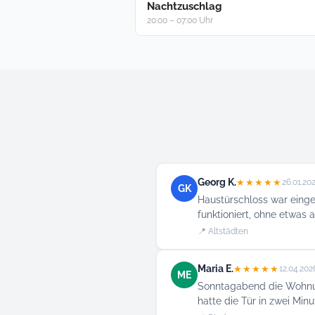
Nachtzuschlag
20:00 – 07:00 Uhr
Georg K.
★★★★★
26.01.20
GK
Haustürschloss war einge
funktioniert, ohne etwas 
📍 Altstädten
Maria E.
★★★★★
12.04.202
ME
Sonntagabend die Wohnun
hatte die Tür in zwei Min