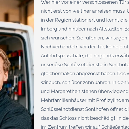
Wer hier vor einer verschlossenen Tür s
nicht erst von weit her anreisen muss. 
in der Region stationiert und kennt die
Imberg und hinüber nach Altstädten. Bei
sich wünschen: Sie rufen an, wir sagen 
Nachverhandeln vor der Tür, keine plöt
Anfahrtspauschale, die nirgends erwäh
unseriöse Schlüsseldienste in Sonthof
gleichermaßen abgezockt haben. Das w
wir auch, seit über zehn Jahren. In d
und Margarethen stehen überwiegend 
Mehrfamilienhäuser mit Profilzylinder
Schlüsselnotdienst Sonthofen öffnet d
das das Schloss nicht beschädigt. In 
im Zentrum treffen wir auf Schließan