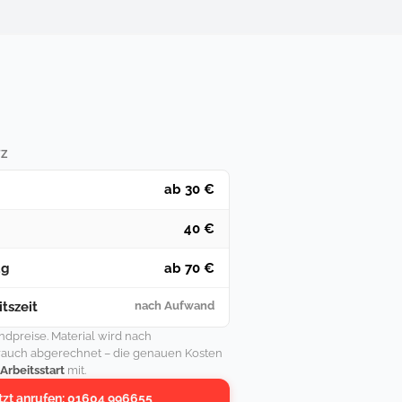
TZ
ab 30 €
40 €
ag
ab 70 €
tszeit
nach Aufwand
undpreise. Material wird nach
rauch abgerechnet – die genauen Kosten
 Arbeitsstart
mit.
tzt anrufen: 01604 996655