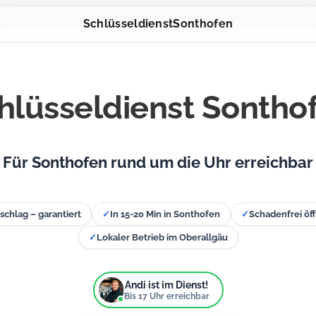
Schlüsseldienst
Sonthofen
hlüsseldienst Sontho
Für Sonthofen rund um die Uhr erreichbar
schlag – garantiert
✓
In 15-20 Min in Sonthofen
✓
Schadenfrei öff
✓
Lokaler Betrieb im Oberallgäu
Andi ist im Dienst!
Bis
17
Uhr erreichbar