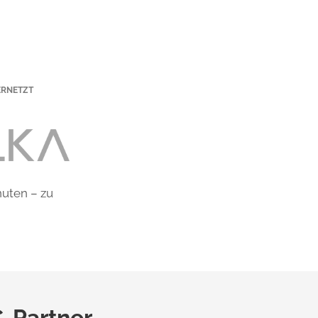
ERNETZT
uten – zu
C-Partner