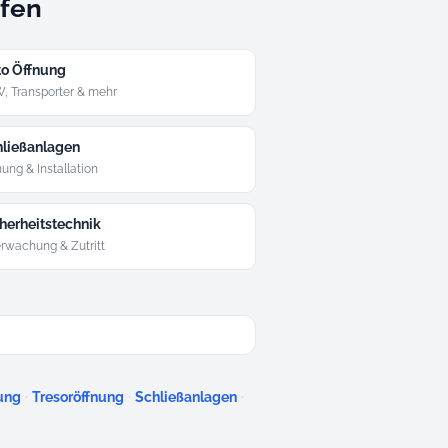
ofen
o Öffnung
, Transporter & mehr
ließanlagen
ung & Installation
herheitstechnik
rwachung & Zutritt
·
·
·
ung
Tresoröffnung
Schließanlagen