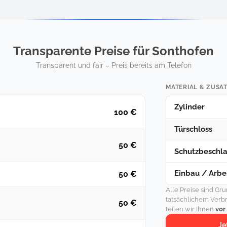
Transparente Preise für Sonthofen
Transparent und fair – Preis bereits am Telefon
MATERIAL & ZUSA
Zylinder
100 €
Türschloss
50 €
Schutzbeschl
Einbau / Arbei
50 €
Alle Preise sind Gr
tatsächlichem Verb
50 €
teilen wir Ihnen
vor
Je