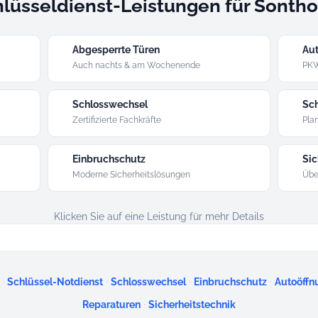
lüsseldienst-Leistungen für Sonth
Abgesperrte Türen
Aut
Auch nachts & am Wochenende
PKW
Schlosswechsel
Sch
Zertifizierte Fachkräfte
Plan
Einbruchschutz
Sic
Moderne Sicherheitslösungen
Übe
Klicken Sie auf eine Leistung für mehr Details
·
·
·
·
Schlüssel-Notdienst
Schlosswechsel
Einbruchschutz
Autoöffn
·
Reparaturen
Sicherheitstechnik