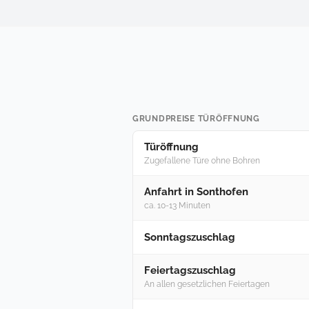
GRUNDPREISE TÜRÖFFNUNG
Türöffnung
Zugefallene Türe ohne Bohren
Anfahrt in Sonthofen
ca. 10-13 Minuten
Sonntagszuschlag
Feiertagszuschlag
An allen gesetzlichen Feiertagen