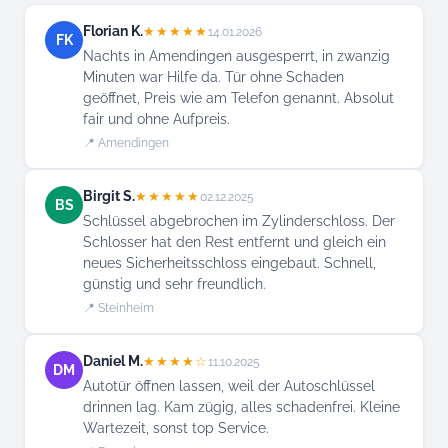
Florian K.
★★★★★
14.01.2026
FK
Nachts in Amendingen ausgesperrt, in zwanzig
Minuten war Hilfe da. Tür ohne Schaden
geöffnet, Preis wie am Telefon genannt. Absolut
fair und ohne Aufpreis.
📍 Amendingen
Birgit S.
★★★★★
02.12.2025
BS
Schlüssel abgebrochen im Zylinderschloss. Der
Schlosser hat den Rest entfernt und gleich ein
neues Sicherheitsschloss eingebaut. Schnell,
günstig und sehr freundlich.
📍 Steinheim
Daniel M.
★★★★☆
11.10.2025
DM
Autotür öffnen lassen, weil der Autoschlüssel
drinnen lag. Kam zügig, alles schadenfrei. Kleine
Wartezeit, sonst top Service.