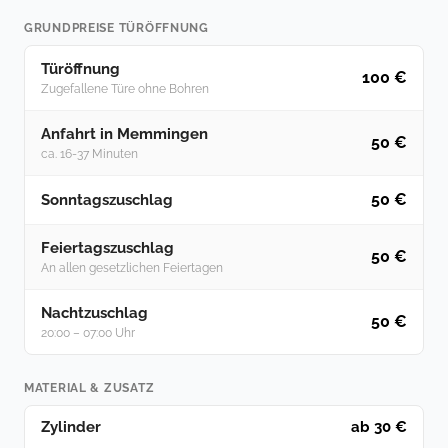
GRUNDPREISE TÜRÖFFNUNG
Türöffnung
100 €
Zugefallene Türe ohne Bohren
Anfahrt in Memmingen
50 €
ca. 16-37 Minuten
50 €
Sonntagszuschlag
Feiertagszuschlag
50 €
An allen gesetzlichen Feiertagen
Nachtzuschlag
50 €
20:00 – 07:00 Uhr
MATERIAL & ZUSATZ
Zylinder
ab 30 €