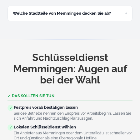
Unser Notdienst arbeitet ohne Aufpreis-Falle. Ein fairer
Nachtzuschlag wird Ihnen vorab am Telefon genannt – Sie
wissen also immer, woran Sie sind.
Welche Stadtteile von Memmingen decken Sie ab?
Wir sind im gesamten Stadtgebiet unterwegs: Altstadt,
Amendingen, Buxach, Dickenreishausen, Steinheim,
Volkratshofen, Eisenburg und Hart – sowie in den
umliegenden Gemeinden im Unterallgäu.
Schlüsseldienst
Memmingen: Augen auf
bei der Wahl
✓ DAS SOLLTEN SIE TUN
Festpreis vorab bestätigen lassen
✓
Seriöse Betriebe nennen den Endpreis vor Arbeitsbeginn. Lassen Sie
sich Anfahrt und Nachtzuschlag klar zusagen.
Lokalen Schlüsseldienst wählen
✓
Ein Anbieter aus Memmingen oder dem Unterallgäu ist schneller vor
Ort und günstiger als eine überregionale Hotline.