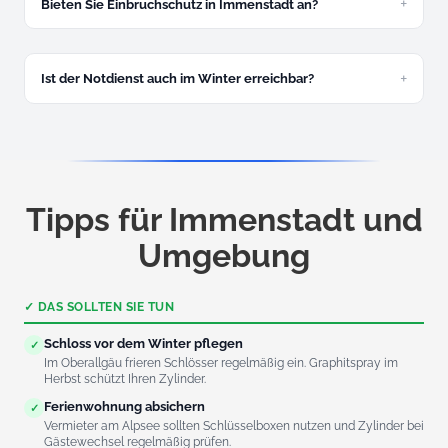
Aufbohren wo immer möglich.
Bieten Sie Einbruchschutz in Immenstadt an?
Ja, kostenlose Beratung vor Ort und Montage von
Panzerriegeln, Sicherheitszylindern und Schutzbeschlägen.
Ist der Notdienst auch im Winter erreichbar?
Ja, gerade im Winter sind wir besonders gefragt.
Eingefrorene Schlösser und Frost-Probleme gehören zu
unserem Winteralltag im Oberallgäu.
Tipps für Immenstadt und
Umgebung
✓ DAS SOLLTEN SIE TUN
Schloss vor dem Winter pflegen
✓
Im Oberallgäu frieren Schlösser regelmäßig ein. Graphitspray im
Herbst schützt Ihren Zylinder.
Ferienwohnung absichern
✓
Vermieter am Alpsee sollten Schlüsselboxen nutzen und Zylinder bei
Gästewechsel regelmäßig prüfen.