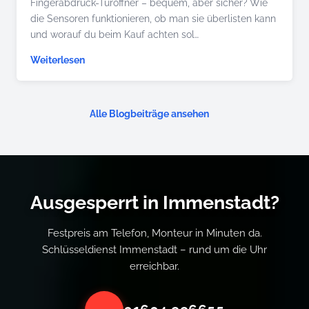
Fingerabdruck-Türöffner – bequem, aber sicher? Wie
die Sensoren funktionieren, ob man sie überlisten kann
und worauf du beim Kauf achten sol…
Weiterlesen
Alle Blogbeiträge ansehen
Ausgesperrt in Immenstadt?
Festpreis am Telefon, Monteur in Minuten da.
Schlüsseldienst Immenstadt – rund um die Uhr
erreichbar.