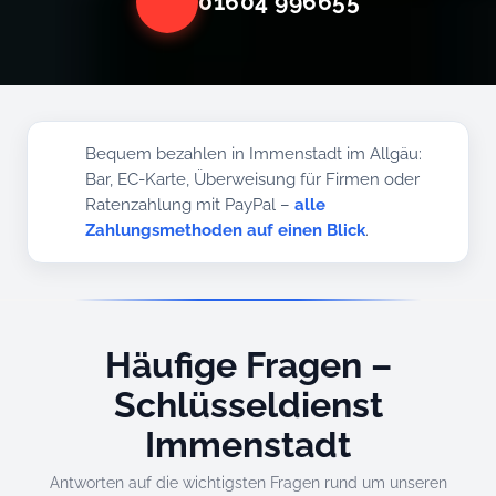
01604 996655
Bequem bezahlen in Immenstadt im Allgäu:
Bar, EC-Karte, Überweisung für Firmen oder
Ratenzahlung mit PayPal –
alle
Zahlungsmethoden auf einen Blick
.
Häufige Fragen –
Schlüsseldienst
Immenstadt
Antworten auf die wichtigsten Fragen rund um unseren