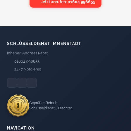
Jetzt anrufen: 01604 996655
SCHLÜSSELDIENST IMMENSTADT
Inhaber: Andreas Pabst
01604 996655
24/7 Notdienst
Geprüfter Betrieb —
Schlüsseldienst Gutachter
NAVIGATION