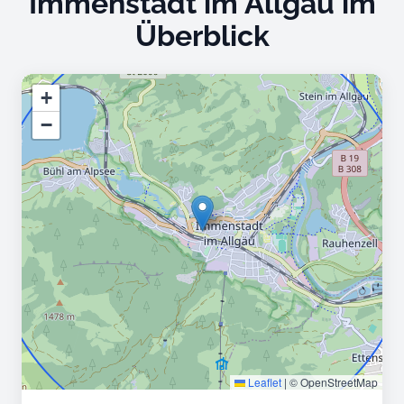
Immenstadt im Allgäu im
Überblick
+
−
Leaflet
|
© OpenStreetMap