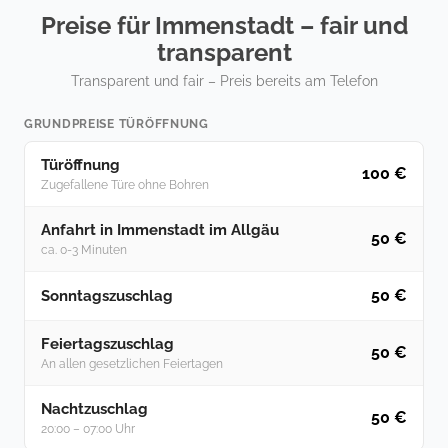
Preise für Immenstadt – fair und
transparent
Transparent und fair – Preis bereits am Telefon
GRUNDPREISE TÜRÖFFNUNG
Türöffnung
100 €
Zugefallene Türe ohne Bohren
Anfahrt in Immenstadt im Allgäu
50 €
ca. 0-3 Minuten
50 €
Sonntagszuschlag
Feiertagszuschlag
50 €
An allen gesetzlichen Feiertagen
Nachtzuschlag
50 €
20:00 – 07:00 Uhr