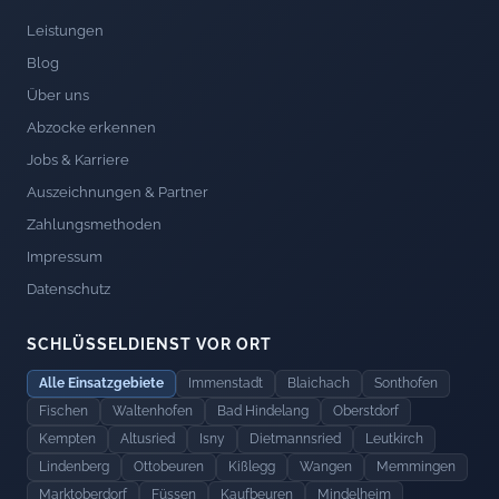
Leistungen
Blog
Über uns
Abzocke erkennen
Jobs & Karriere
Auszeichnungen & Partner
Zahlungsmethoden
Impressum
Datenschutz
SCHLÜSSELDIENST VOR ORT
Alle Einsatzgebiete
Immenstadt
Blaichach
Sonthofen
Fischen
Waltenhofen
Bad Hindelang
Oberstdorf
Kempten
Altusried
Isny
Dietmannsried
Leutkirch
Lindenberg
Ottobeuren
Kißlegg
Wangen
Memmingen
Marktoberdorf
Füssen
Kaufbeuren
Mindelheim