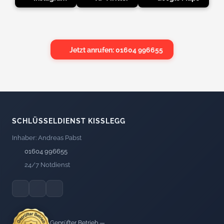
Jetzt anrufen: 01604 996655
SCHLÜSSELDIENST KISSLEGG
Inhaber: Andreas Pabst
01604 996655
24/7 Notdienst
Geprüfter Betrieb —