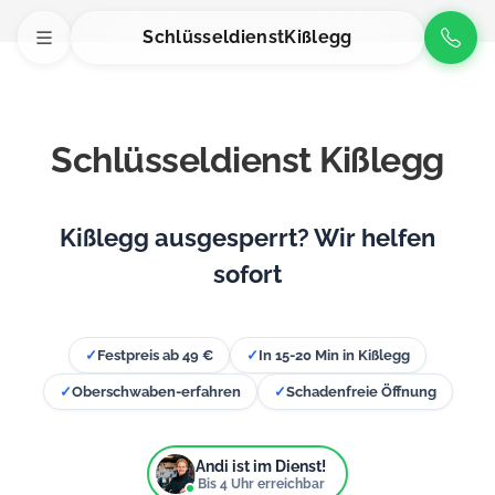
Schlüsseldienst
Kißlegg
Schlüsseldienst Kißlegg
Kißlegg ausgesperrt? Wir helfen
sofort
✓
Festpreis ab 49 €
✓
In 15-20 Min in Kißlegg
✓
Oberschwaben-erfahren
✓
Schadenfreie Öffnung
Andi ist im Dienst!
Bis
4
Uhr erreichbar