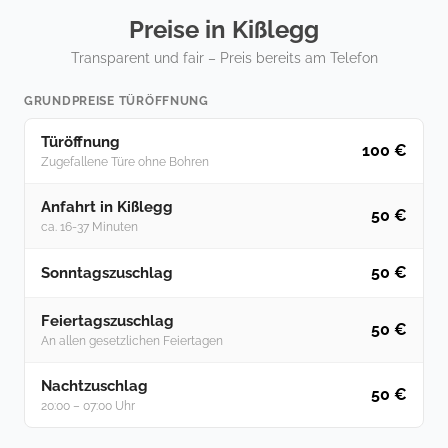
Preise in Kißlegg
Transparent und fair – Preis bereits am Telefon
GRUNDPREISE TÜRÖFFNUNG
Türöffnung
100 €
Zugefallene Türe ohne Bohren
Anfahrt in Kißlegg
50 €
ca. 16-37 Minuten
50 €
Sonntagszuschlag
Feiertagszuschlag
50 €
An allen gesetzlichen Feiertagen
Nachtzuschlag
50 €
20:00 – 07:00 Uhr