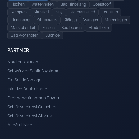
Fischen
Waltenhofen
Bad Hindelang
Oberstdorf
Kempten
Altusried
Isny
Dietmannsried
Leutkirch
Lindenberg
Ottobeuren
Kißlegg
Wangen
Memmingen
Marktoberdorf
Füssen
Kaufbeuren
Mindelheim
Bad Wörishofen
Buchloe
PARTNER
Notdienststation
Schwärzler Schließsysteme
Die Schließanlage
Intellize Deutschland
Drohnenaufnahmen Bayern
Schlüsseldienst Gutachter
Schlüsseldienst Albrink
Allgäu Living