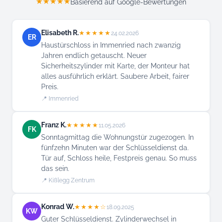
★★★★★
Basierend auf Google-Bewertungen
Elisabeth R.
★★★★★
24.02.2026
ER
Haustürschloss in Immenried nach zwanzig
Jahren endlich getauscht. Neuer
Sicherheitszylinder mit Karte, der Monteur hat
alles ausführlich erklärt. Saubere Arbeit, fairer
Preis.
📍 Immenried
Franz K.
★★★★★
11.05.2026
FK
Sonntagmittag die Wohnungstür zugezogen. In
fünfzehn Minuten war der Schlüsseldienst da.
Tür auf, Schloss heile, Festpreis genau. So muss
das sein.
📍 Kißlegg Zentrum
Konrad W.
★★★★☆
18.09.2025
KW
Guter Schlüsseldienst. Zylinderwechsel in