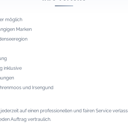
er möglich
gängigen Marken
odenseeregion
nung
 inklusive
hungen
Rehrenmoos und Irsengund
h jederzeit auf einen professionellen und fairen Service verlas
den Auftrag vertraulich.