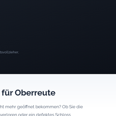
svollzieher,
t für Oberreute
icht mehr geöffnet bekommen? Ob Sie die
verloren oder ein defektes Schloss