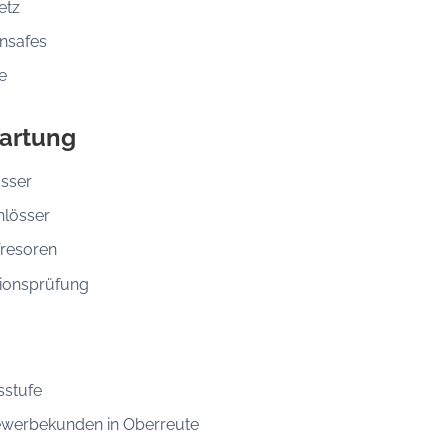
etz
nsafes
e
artung
össer
hlösser
Tresoren
ionsprüfung
sstufe
ewerbekunden in Oberreute