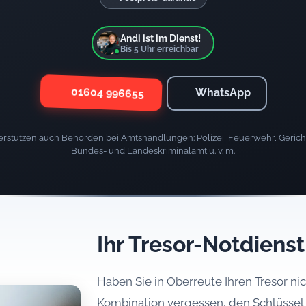
Andi ist im Dienst!
Bis
5
Uhr erreichbar
01604 996655
WhatsApp
rstützen auch Behörden bei Amtshandlungen: Polizei, Feuerwehr, Gericht
Bundes- und Landeskriminalamt u. v. m.
Ihr Tresor-Notdiens
Haben Sie in Oberreute Ihren Tresor n
Kombination vergessen, den Schlüssel 