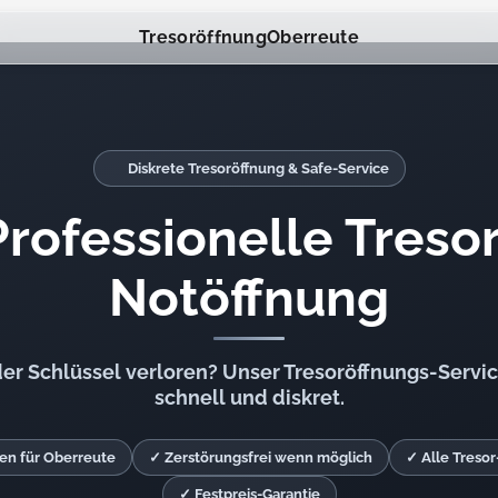
Tresoröffnung
Oberreute
Diskrete Tresoröffnung & Safe-Service
Professionelle Tresor
Notöffnung
r Schlüssel verloren? Unser Tresoröffnungs-Service
schnell und diskret.
en für Oberreute
✓ Zerstörungsfrei wenn möglich
✓ Alle Treso
✓ Festpreis-Garantie