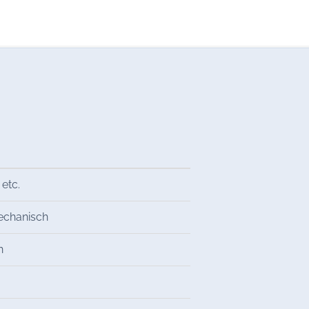
 etc.
mechanisch
n