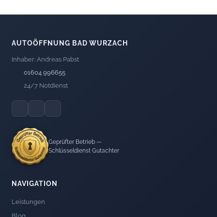
AUTOÖFFNUNG BAD WURZACH
Inhaber: Andreas Pabst
01604 996655
24/7 Notdienst
Geprüfter Betrieb —
Schlüsseldienst Gutachter
NAVIGATION
Leistungen
Blog