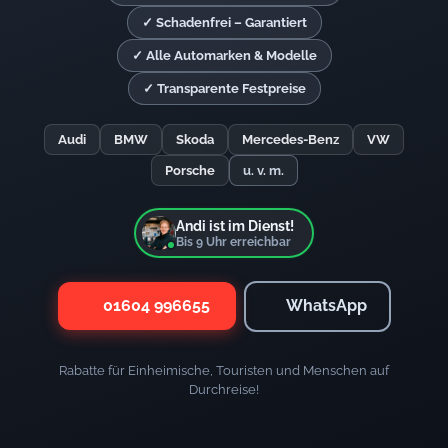
✓ Schadenfrei – Garantiert
✓ Alle Automarken & Modelle
✓ Transparente Festpreise
Audi
BMW
Skoda
Mercedes-Benz
VW
Porsche
u. v. m.
Andi ist im Dienst!
Bis
9
Uhr erreichbar
01604 996655
WhatsApp
Rabatte für Einheimische, Touristen und Menschen auf
Durchreise!