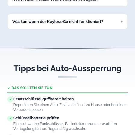
Ja, unsere Autoöffnung in Bad Wurzach ist 24/7 erreichbar –
auch nachts und an Feiertagen.
Was tun wenn der Keyless-Go nicht funktioniert?
Rufen Sie uns an. Wir öffnen auch Fahrzeuge mit defektem
Keyless-Go-System in Bad Wurzach professionell und
schadenfrei.
Tipps bei Auto-Aussperrung
✓ DAS SOLLTEN SIE TUN
Ersatzschlüssel griffbereit halten
✓
Deponieren Sie einen Auto-Ersatzschlüssel zu Hause oder bei einer
Vertrauensperson.
Schlüsselbatterie prüfen
✓
Eine schwache Funkschlüssel-Batterie kann zur unerwarteten
Verriegelung führen. Regelmäßig wechseln.