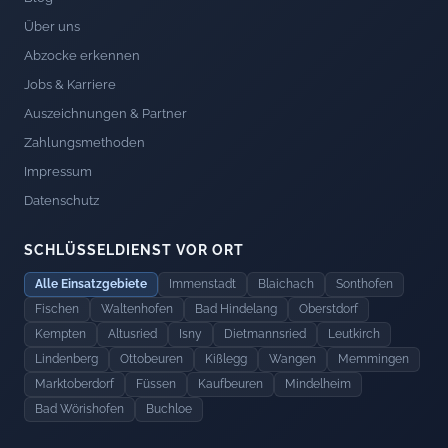
Über uns
Abzocke erkennen
Jobs & Karriere
Auszeichnungen & Partner
Zahlungsmethoden
Impressum
Datenschutz
SCHLÜSSELDIENST VOR ORT
Alle Einsatzgebiete
Immenstadt
Blaichach
Sonthofen
Fischen
Waltenhofen
Bad Hindelang
Oberstdorf
Kempten
Altusried
Isny
Dietmannsried
Leutkirch
Lindenberg
Ottobeuren
Kißlegg
Wangen
Memmingen
Marktoberdorf
Füssen
Kaufbeuren
Mindelheim
Bad Wörishofen
Buchloe