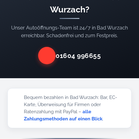
Wurzach?
Unser Autoöffnungs-Team ist 24/7 in Bad Wurzach
erreichbar. Schadenfrei und zum Festpreis.
01604 996655
Bequem bezahlen in Bad Wurzach: Bar, EC-
Karte, Überweisung für Firmen oder
Ratenzahlung mit PayPal –
alle
Zahlungsmethoden auf einen Blick
.