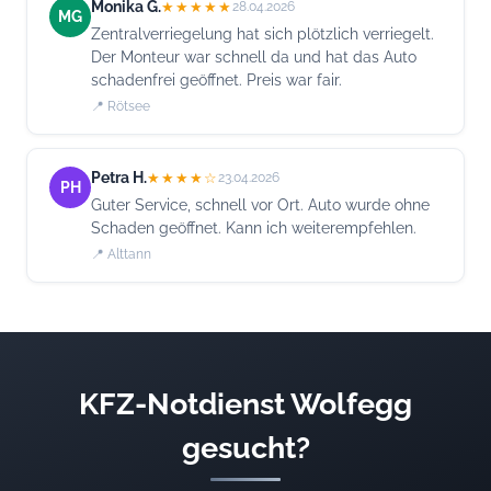
Monika G.
★★★★★
28.04.2026
MG
Zentralverriegelung hat sich plötzlich verriegelt.
Der Monteur war schnell da und hat das Auto
schadenfrei geöffnet. Preis war fair.
📍 Rötsee
Petra H.
★★★★☆
23.04.2026
PH
Guter Service, schnell vor Ort. Auto wurde ohne
Schaden geöffnet. Kann ich weiterempfehlen.
📍 Alttann
KFZ-Notdienst Wolfegg
gesucht?