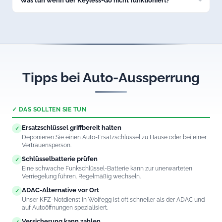
Was tun wenn der Keyless-Go nicht funktioniert?
Rufen Sie uns an. Wir öffnen auch Fahrzeuge mit defektem
Keyless-Go-System in Wolfegg professionell und
schadenfrei.
Tipps bei Auto-Aussperrung
✓ DAS SOLLTEN SIE TUN
Ersatzschlüssel griffbereit halten
✓
Deponieren Sie einen Auto-Ersatzschlüssel zu Hause oder bei einer
Vertrauensperson.
Schlüsselbatterie prüfen
✓
Eine schwache Funkschlüssel-Batterie kann zur unerwarteten
Verriegelung führen. Regelmäßig wechseln.
ADAC-Alternative vor Ort
✓
Unser KFZ-Notdienst in Wolfegg ist oft schneller als der ADAC und
auf Autoöffnungen spezialisiert.
Versicherung kann zahlen