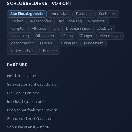
SCHLÜSSELDIENST VOR ORT
Alle Einsatzgebiete
Immenstadt
Blaichach
Sonthofen
Fischen
Waltenhofen
Bad Hindelang
Oberstdorf
Kempten
Altusried
Isny
Dietmannsried
Leutkirch
Lindenberg
Ottobeuren
Kißlegg
Wangen
Memmingen
Marktoberdorf
Füssen
Kaufbeuren
Mindelheim
Bad Wörishofen
Buchloe
PARTNER
Notdienststation
Schwärzler Schließsysteme
Die Schließanlage
Intellize Deutschland
Drohnenaufnahmen Bayern
Schlüsseldienst Gutachter
Schlüsseldienst Albrink