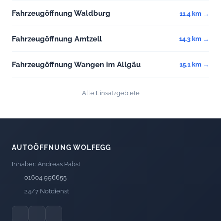
Fahrzeugöffnung Waldburg
11.4 km →
Fahrzeugöffnung Amtzell
14.3 km →
Fahrzeugöffnung Wangen im Allgäu
15.1 km →
Alle Einsatzgebiete
AUTOÖFFNUNG WOLFEGG
Inhaber: Andreas Pabst
01604 996655
24/7 Notdienst