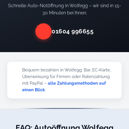
Schnelle Auto-Notöffnung in Wolfegg – wir sind in 15-
30 Minuten bei Ihnen.
01604 996655
Bequem bezahlen in Wolfegg: Bar, EC-Karte,
Überweisung für Firmen oder Ratenzahlung
mit PayPal –
alle Zahlungsmethoden auf
einen Blick
.
FAQ: Autoöffnung Wolfegg