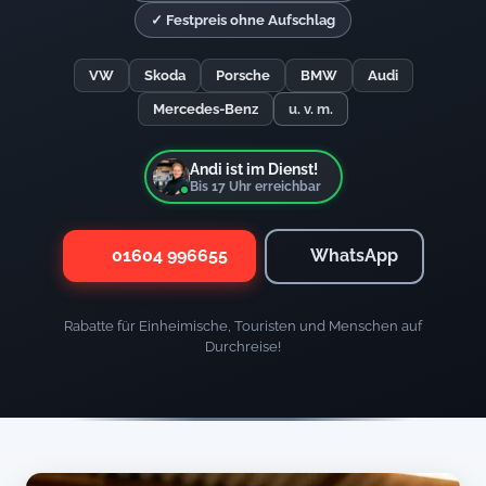
✓ Festpreis ohne Aufschlag
VW
Skoda
Porsche
BMW
Audi
Mercedes-Benz
u. v. m.
Andi ist im Dienst!
Bis
17
Uhr erreichbar
01604 996655
WhatsApp
Rabatte für Einheimische, Touristen und Menschen auf
Durchreise!