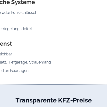
sche Systeme
o oder Funkschlüssel
erriegelungsdefekt
enst
eichbar
latz, Tiefgarage, Straßenrand
d an Feiertagen
Transparente KFZ-Preise