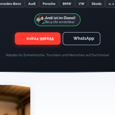
rcedes-Benz
Audi
Porsche
BMW
VW
Skoda
u. v
Andi ist im Dienst!
Bis
9
Uhr erreichbar
01604 996655
WhatsApp
Rabatte für Einheimische, Touristen und Menschen auf Durchreise!