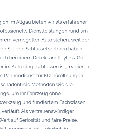
on im Allgäu bieten wir als erfahrener
professionelle Dienstleistungen rund um
hrem verriegelten Auto stehen, weil der
der Sie den Schlüssel verloren haben,
 Auch bei einem Defekt am Keyless-Go-
r im Auto eingeschlossen ist, reagieren
em Pannendienst für Kfz-Türöffnungen.
h schadenfreie Methoden wie die
inge, um Ihr Fahrzeug ohne
alwerkzeug und fundiertem Fachwissen
s verläuft. Als vertrauenswürdiger
rt auf Seriosität und faire Preise.
 in Hergensweiler – wir sind Ihr