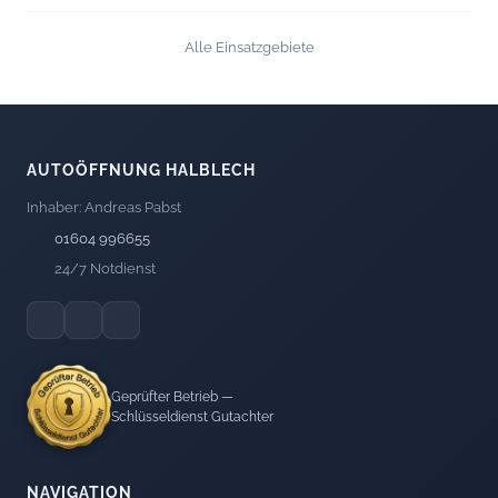
Alle Einsatzgebiete
AUTOÖFFNUNG HALBLECH
Inhaber: Andreas Pabst
01604 996655
24/7 Notdienst
Geprüfter Betrieb —
Schlüsseldienst Gutachter
NAVIGATION