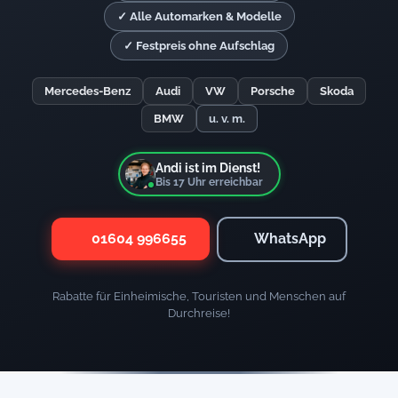
✓ Alle Automarken & Modelle
✓ Festpreis ohne Aufschlag
Mercedes-Benz
Audi
VW
Porsche
Skoda
BMW
u. v. m.
Andi ist im Dienst!
Bis
17
Uhr erreichbar
01604 996655
WhatsApp
Rabatte für Einheimische, Touristen und Menschen auf
Durchreise!