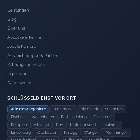
Leistungen
Blog
Über uns
Abzocke erkennen
Jobs & Karriere
Auszeichnungen & Partner
Zahlungsmethoden
Impressum
Datenschutz
SCHLÜSSELDIENST VOR ORT
Alle Einsatzgebiete
Immenstadt
Blaichach
Sonthofen
Fischen
Waltenhofen
Bad Hindelang
Oberstdorf
Kempten
Altusried
Isny
Dietmannsried
Leutkirch
Lindenberg
Ottobeuren
Kißlegg
Wangen
Memmingen