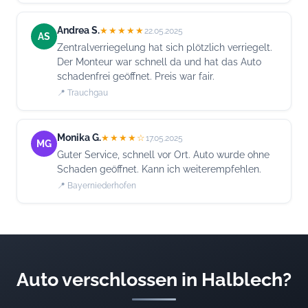
Andrea S.
★★★★★
22.05.2025
AS
Zentralverriegelung hat sich plötzlich verriegelt.
Der Monteur war schnell da und hat das Auto
schadenfrei geöffnet. Preis war fair.
📍 Trauchgau
Monika G.
★★★★☆
17.05.2025
MG
Guter Service, schnell vor Ort. Auto wurde ohne
Schaden geöffnet. Kann ich weiterempfehlen.
📍 Bayerniederhofen
Auto verschlossen in Halblech?