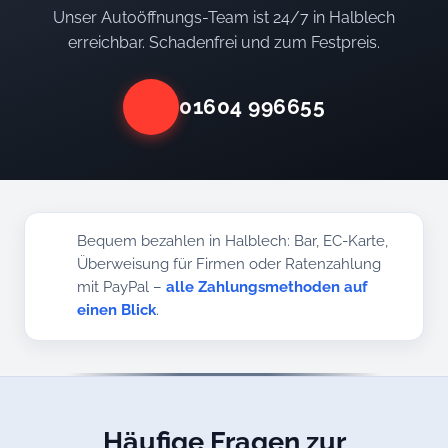
Unser Autoöffnungs-Team ist 24/7 in Halblech
erreichbar. Schadenfrei und zum Festpreis.
01604 996655
Bequem bezahlen in Halblech: Bar, EC-Karte,
Überweisung für Firmen oder Ratenzahlung
mit PayPal –
alle Zahlungsmethoden auf
einen Blick
.
Häufige Fragen zur