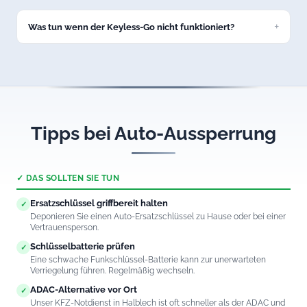
auch nachts und an Feiertagen.
Was tun wenn der Keyless-Go nicht funktioniert?
Rufen Sie uns an. Wir öffnen auch Fahrzeuge mit defektem
Keyless-Go-System in Halblech professionell und
schadenfrei.
Tipps bei Auto-Aussperrung
✓ DAS SOLLTEN SIE TUN
Ersatzschlüssel griffbereit halten
✓
Deponieren Sie einen Auto-Ersatzschlüssel zu Hause oder bei einer
Vertrauensperson.
Schlüsselbatterie prüfen
✓
Eine schwache Funkschlüssel-Batterie kann zur unerwarteten
Verriegelung führen. Regelmäßig wechseln.
ADAC-Alternative vor Ort
✓
Unser KFZ-Notdienst in Halblech ist oft schneller als der ADAC und