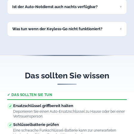
Marken: VW, BMW, Mercedes, Audi, Opel, Ford, Toyota und
viele weitere.
Ist der Auto-Notdienst auch nachts verfügbar?
Ja, unsere Autoöffnung in Heimenkirch ist 24/7 erreichbar –
auch nachts und an Feiertagen.
Was tun wenn der Keyless-Go nicht funktioniert?
Rufen Sie uns an. Wir öffnen auch Fahrzeuge mit defektem
Keyless-Go-System in Heimenkirch professionell und
schadenfrei.
Das sollten Sie wissen
✓ DAS SOLLTEN SIE TUN
Ersatzschlüssel griffbereit halten
✓
Deponieren Sie einen Auto-Ersatzschlüssel zu Hause oder bei einer
Vertrauensperson.
Schlüsselbatterie prüfen
✓
Eine schwache Funkschlüssel-Batterie kann zur unerwarteten