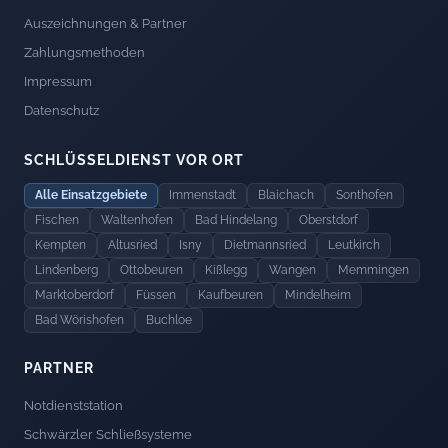
Auszeichnungen & Partner
Zahlungsmethoden
Impressum
Datenschutz
SCHLÜSSELDIENST VOR ORT
Alle Einsatzgebiete
Immenstadt
Blaichach
Sonthofen
Fischen
Waltenhofen
Bad Hindelang
Oberstdorf
Kempten
Altusried
Isny
Dietmannsried
Leutkirch
Lindenberg
Ottobeuren
Kißlegg
Wangen
Memmingen
Marktoberdorf
Füssen
Kaufbeuren
Mindelheim
Bad Wörishofen
Buchloe
PARTNER
Notdienststation
Schwärzler Schließsysteme