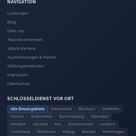
NAVIGATION
Leistungen
Blog
Über uns
Abzocke erkennen
Jobs & Karriere
Auszeichnungen & Partner
Zahlungsmethoden
Impressum
Datenschutz
SCHLÜSSELDIENST VOR ORT
Alle Einsatzgebiete
Immenstadt
Blaichach
Sonthofen
Fischen
Waltenhofen
Bad Hindelang
Oberstdorf
Kempten
Altusried
Isny
Dietmannsried
Leutkirch
Lindenberg
Ottobeuren
Kißlegg
Wangen
Memmingen