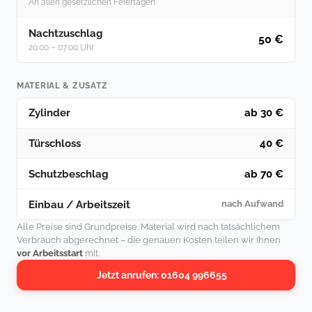
An allen gesetzlichen Feiertagen
Nachtzuschlag
50 €
20:00 – 07:00 Uhr
MATERIAL & ZUSATZ
Zylinder
ab 30 €
Türschloss
40 €
Schutzbeschlag
ab 70 €
Einbau / Arbeitszeit
nach Aufwand
Alle Preise sind Grundpreise. Material wird nach tatsächlichem
Verbrauch abgerechnet – die genauen Kosten teilen wir Ihnen
vor Arbeitsstart
mit.
Jetzt anrufen: 01604 996655