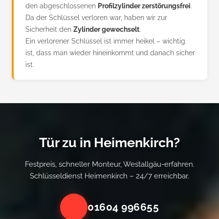
den abgeschlossenen
Profilzylinder zerstörungsfrei
.
Da der Schlüssel verloren war, haben wir zur
Sicherheit den
Zylinder gewechselt
.
Ein verlorener Schlüssel ist immer heikel – wichtig
ist, dass man wieder hineinkommt und danach sicher
ist.
Tür zu in Heimenkirch?
Festpreis, schneller Monteur, Westallgäu-erfahren.
Schlüsseldienst Heimenkirch – 24/7 erreichbar.
01604 996655