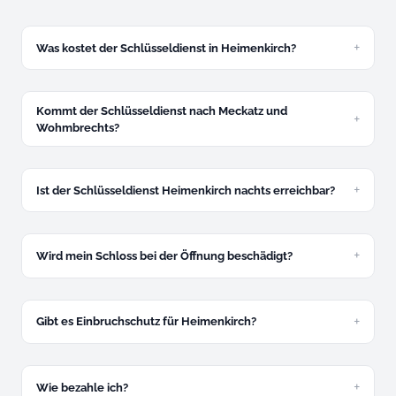
Was kostet der Schlüsseldienst in Heimenkirch?
Ab 49 Euro für zugefallene Türen. Festpreis am Telefon,
verbindlich und ohne Aufschlag.
Kommt der Schlüsseldienst nach Meckatz und
Wohmbrechts?
Ja, Biesenberg, Meckatz und Wohmbrechts – alle Ortsteile
ohne Extra-Anfahrt.
Ist der Schlüsseldienst Heimenkirch nachts erreichbar?
Ja, rund um die Uhr. Nachtzuschlag 30 Euro zwischen 22
und 6 Uhr – vorab am Telefon mitgeteilt.
Wird mein Schloss bei der Öffnung beschädigt?
In den allermeisten Fällen nicht. Schadenfreie Öffnung mit
Spezialwerkzeug ist unser Standard.
Gibt es Einbruchschutz für Heimenkirch?
Ja, kostenlose Beratung vor Ort und Montage von
Panzerriegeln, Sicherheitszylindern und Schutzbeschlägen.
Wie bezahle ich?