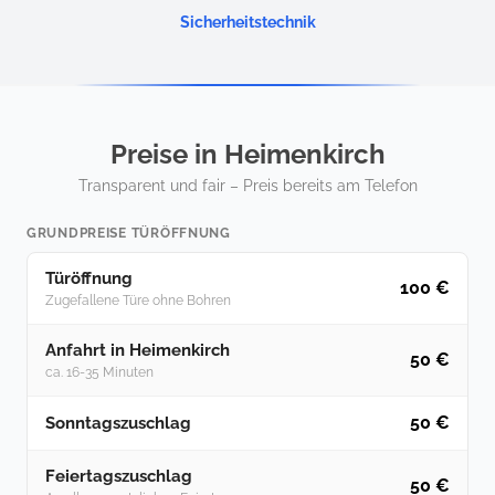
Sicherheitstechnik
Preise in Heimenkirch
Transparent und fair – Preis bereits am Telefon
GRUNDPREISE TÜRÖFFNUNG
Türöffnung
100 €
Zugefallene Türe ohne Bohren
Anfahrt in Heimenkirch
50 €
ca. 16-35 Minuten
50 €
Sonntagszuschlag
Feiertagszuschlag
50 €