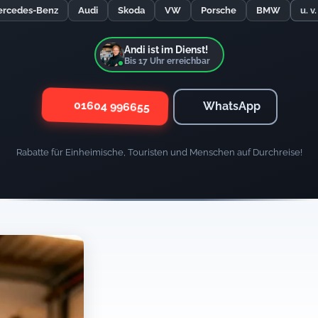
rcedes-Benz
Audi
Skoda
VW
Porsche
BMW
u. v
Andi ist im Dienst!
Bis
17
Uhr erreichbar
01604 996655
WhatsApp
Rabatte für Einheimische, Touristen und Menschen auf Durchreise!