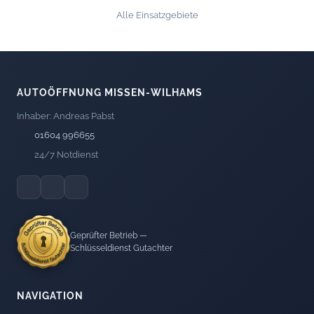
Alle Einsatzgebiete
AUTOÖFFNUNG MISSEN-WILHAMS
Inhaber: Andreas Pabst
01604 996655
24/7 Notdienst
Geprüfter Betrieb —
Schlüsseldienst Gutachter
NAVIGATION