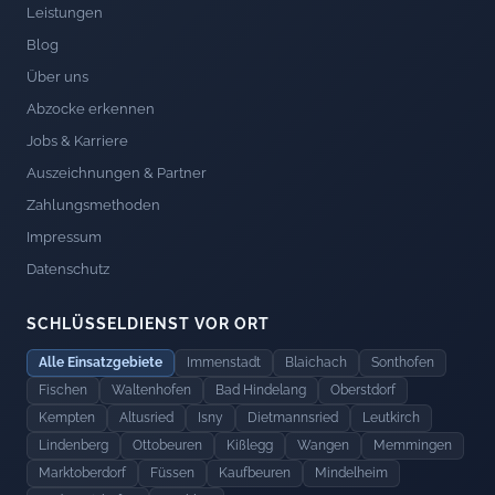
Leistungen
Blog
Über uns
Abzocke erkennen
Jobs & Karriere
Auszeichnungen & Partner
Zahlungsmethoden
Impressum
Datenschutz
SCHLÜSSELDIENST VOR ORT
Alle Einsatzgebiete
Immenstadt
Blaichach
Sonthofen
Fischen
Waltenhofen
Bad Hindelang
Oberstdorf
Kempten
Altusried
Isny
Dietmannsried
Leutkirch
Lindenberg
Ottobeuren
Kißlegg
Wangen
Memmingen
Marktoberdorf
Füssen
Kaufbeuren
Mindelheim