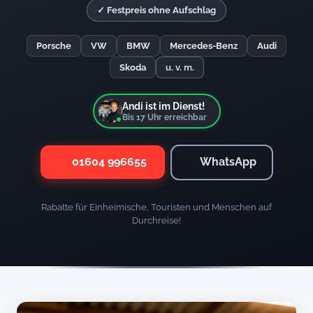
✓ Festpreis ohne Aufschlag
Porsche
VW
BMW
Mercedes-Benz
Audi
Skoda
u. v. m.
Andi ist im Dienst!
Bis
17
Uhr erreichbar
01604 996655
WhatsApp
Rabatte für Einheimische, Touristen und Menschen auf
Durchreise!