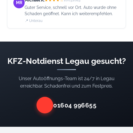
★★★★☆
20.03.2025
MR
Guter Service, schnell vor Ort. Auto wurde ohne
Schaden geöffnet. Kann ich weiterempfehlen.
📍 Unterau
KFZ-Notdienst Legau gesucht?
Unser Autoöffnungs-Team ist 24/7 in Legau
erreichbar. Schadenfrei und zum Festpreis.
01604 996655