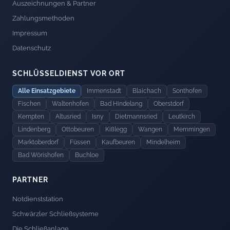
Auszeichnungen & Partner
Zahlungsmethoden
Impressum
Datenschutz
SCHLÜSSELDIENST VOR ORT
Alle Einsatzgebiete
Immenstadt
Blaichach
Sonthofen
Fischen
Waltenhofen
Bad Hindelang
Oberstdorf
Kempten
Altusried
Isny
Dietmannsried
Leutkirch
Lindenberg
Ottobeuren
Kißlegg
Wangen
Memmingen
Marktoberdorf
Füssen
Kaufbeuren
Mindelheim
Bad Wörishofen
Buchloe
PARTNER
Notdienststation
Schwärzler Schließsysteme
Die Schließanlage