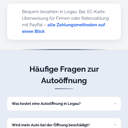
Bequem bezahlen in Legau: Bar, EC-Karte,
Überweisung für Firmen oder Ratenzahlung
mit PayPal –
alle Zahlungsmethoden auf
einen Blick
.
Häufige Fragen zur
Autoöffnung
Was kostet eine Autoöffnung in Legau?
Eine Standard-Autoöffnung kostet bei uns ab 69 Euro zum
Festpreis. Den genauen Preis nennen wir Ihnen am Telefon,
bevor wir nach Legau losfahren.
Wird mein Auto bei der Öffnung beschädigt?