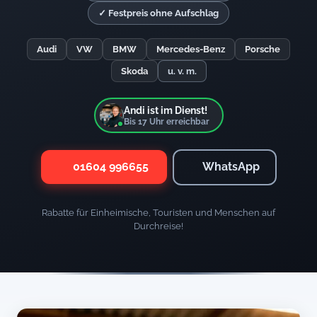
✓ Festpreis ohne Aufschlag
Audi
VW
BMW
Mercedes-Benz
Porsche
Skoda
u. v. m.
Andi ist im Dienst!
Bis
17
Uhr erreichbar
01604 996655
WhatsApp
Rabatte für Einheimische, Touristen und Menschen auf
Durchreise!