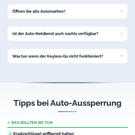
Stöttwang bei Ihrem Fahrzeug.
Öffnen Sie alle Automarken?
Ja, unser Service in Stöttwang umfasst alle gängigen
Marken: VW, BMW, Mercedes, Audi, Opel, Ford, Toyota und
viele weitere.
Ist der Auto-Notdienst auch nachts verfügbar?
Ja, unsere Autoöffnung in Stöttwang ist 24/7 erreichbar –
auch nachts und an Feiertagen.
Was tun wenn der Keyless-Go nicht funktioniert?
Rufen Sie uns an. Wir öffnen auch Fahrzeuge mit defektem
Keyless-Go-System in Stöttwang professionell und
schadenfrei.
Tipps bei Auto-Aussperrung
✓ DAS SOLLTEN SIE TUN
Ersatzschlüssel griffbereit halten
✓