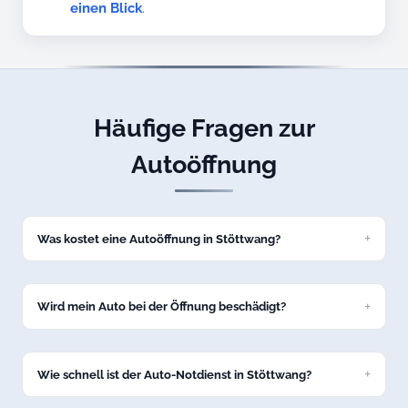
einen Blick
.
Häufige Fragen zur
Autoöffnung
Was kostet eine Autoöffnung in Stöttwang?
Eine Standard-Autoöffnung kostet bei uns ab 69 Euro zum
Festpreis. Den genauen Preis nennen wir Ihnen am Telefon,
bevor wir nach Stöttwang losfahren.
Wird mein Auto bei der Öffnung beschädigt?
Nein, wir öffnen Ihr Fahrzeug in Stöttwang schadenfrei mit
professionellem Spezialwerkzeug. Keine Kratzer, keine
Dellen.
Wie schnell ist der Auto-Notdienst in Stöttwang?
In der Regel sind wir innerhalb von 15 bis 30 Minuten in