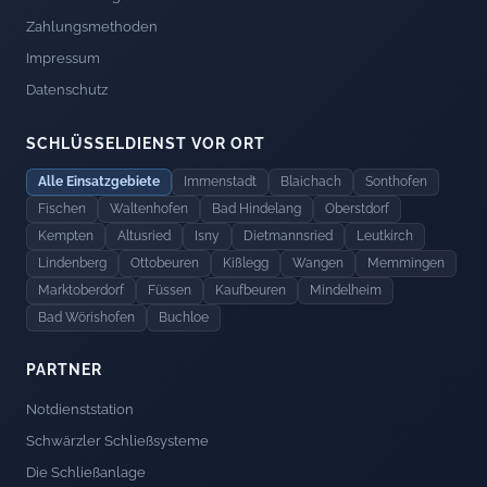
Zahlungsmethoden
Impressum
Datenschutz
SCHLÜSSELDIENST VOR ORT
Alle Einsatzgebiete
Immenstadt
Blaichach
Sonthofen
Fischen
Waltenhofen
Bad Hindelang
Oberstdorf
Kempten
Altusried
Isny
Dietmannsried
Leutkirch
Lindenberg
Ottobeuren
Kißlegg
Wangen
Memmingen
Marktoberdorf
Füssen
Kaufbeuren
Mindelheim
Bad Wörishofen
Buchloe
PARTNER
Notdienststation
Schwärzler Schließsysteme
Die Schließanlage