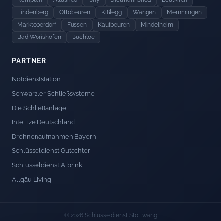
Kempten
Altusried
Isny
Dietmannsried
Leutkirch
Lindenberg
Ottobeuren
Kißlegg
Wangen
Memmingen
Marktoberdorf
Füssen
Kaufbeuren
Mindelheim
Bad Wörishofen
Buchloe
PARTNER
Notdienststation
Schwärzler Schließsysteme
Die Schließanlage
Intellize Deutschland
Drohnenaufnahmen Bayern
Schlüsseldienst Gutachter
Schlüsseldienst Albrink
Allgäu Living
© 2026 Schlüsseldienst Stöttwang