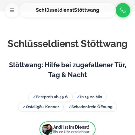
Schlüsseldienst
Stöttwang
Schlüsseldienst Stöttwang
Stöttwang: Hilfe bei zugefallener Tür,
Tag & Nacht
✓
Festpreis ab 49 €
✓
In 15-20 Min
✓
Ostallgäu-Kenner
✓
Schadenfreie Öffnung
Andi ist im Dienst!
Bis
22
Uhr erreichbar