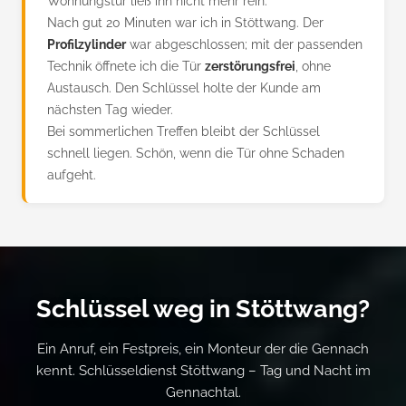
Wohnungstür ließ ihn nicht mehr rein.
Nach gut 20 Minuten war ich in Stöttwang. Der
Profilzylinder
war abgeschlossen; mit der passenden
Technik öffnete ich die Tür
zerstörungsfrei
, ohne
Austausch. Den Schlüssel holte der Kunde am
nächsten Tag wieder.
Bei sommerlichen Treffen bleibt der Schlüssel
schnell liegen. Schön, wenn die Tür ohne Schaden
aufgeht.
Schlüssel weg in Stöttwang?
Ein Anruf, ein Festpreis, ein Monteur der die Gennach
kennt. Schlüsseldienst Stöttwang – Tag und Nacht im
Gennachtal.