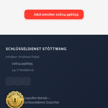
Jetzt anrufen: 01604 996655
SCHLÜSSELDIENST STÖTTWANG
Inhaber: Andreas Pabst
01604 996655
24/7 Notdienst
Geprüfter Betrieb —
Schlüsseldienst Gutachter