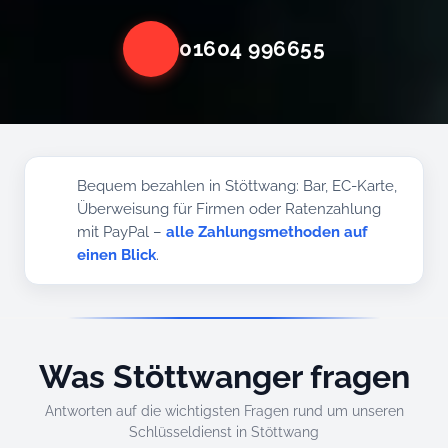
01604 996655
Bequem bezahlen in Stöttwang: Bar, EC-Karte,
Überweisung für Firmen oder Ratenzahlung
mit PayPal –
alle Zahlungsmethoden auf
einen Blick
.
Was Stöttwanger fragen
Antworten auf die wichtigsten Fragen rund um unseren
Schlüsseldienst in Stöttwang