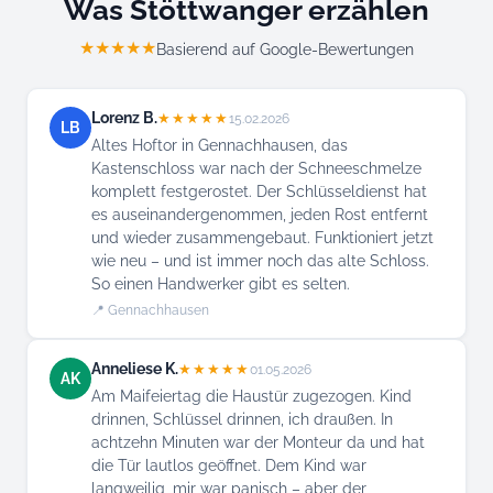
Was Stöttwanger erzählen
★★★★★
Basierend auf Google-Bewertungen
Lorenz B.
★★★★★
15.02.2026
LB
Altes Hoftor in Gennachhausen, das
Kastenschloss war nach der Schneeschmelze
komplett festgerostet. Der Schlüsseldienst hat
es auseinandergenommen, jeden Rost entfernt
und wieder zusammengebaut. Funktioniert jetzt
wie neu – und ist immer noch das alte Schloss.
So einen Handwerker gibt es selten.
📍 Gennachhausen
Anneliese K.
★★★★★
01.05.2026
AK
Am Maifeiertag die Haustür zugezogen. Kind
drinnen, Schlüssel drinnen, ich draußen. In
achtzehn Minuten war der Monteur da und hat
die Tür lautlos geöffnet. Dem Kind war
langweilig, mir war panisch – aber der