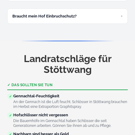
Ja, im ländlichen Ostallgäu gehört das zu unseren
Standardeinsätzen.
Braucht mein Hof Einbruchschutz?
Auf dem Land: ja. Abgelegene Höfe sind attraktive Ziele. Wir
beraten kostenlos vor Ort.
Landratschläge für
Stöttwang
✓ DAS SOLLTEN SIE TUN
Gennachtal-Feuchtigkeit
✓
An der Gennach ist die Luft feucht. Schlösser in Stöttwang brauchen
im Herbst eine Extraportion Graphitspray.
Hofschlösser nicht vergessen
✓
Die Bauernhöfe im Gennachtal haben Schlösser die seit
Generationen arbeiten. Gönnen Sie ihnen ab und zu Pflege.
Nachbarn sind besser als Gold
✓