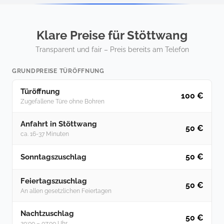
Klare Preise für Stöttwang
Transparent und fair – Preis bereits am Telefon
GRUNDPREISE TÜRÖFFNUNG
Türöffnung
100 €
Zugefallene Türe ohne Bohren
Anfahrt in Stöttwang
50 €
ca. 16-37 Minuten
50 €
Sonntagszuschlag
Feiertagszuschlag
50 €
An allen gesetzlichen Feiertagen
Nachtzuschlag
50 €
20:00 – 07:00 Uhr