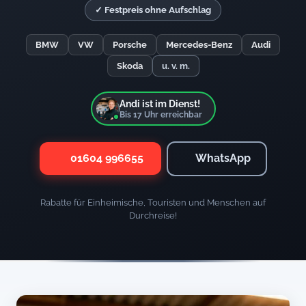
✓ Festpreis ohne Aufschlag
BMW
VW
Porsche
Mercedes-Benz
Audi
Skoda
u. v. m.
Andi ist im Dienst!
Bis
17
Uhr erreichbar
01604 996655
WhatsApp
Rabatte für Einheimische, Touristen und Menschen auf
Durchreise!