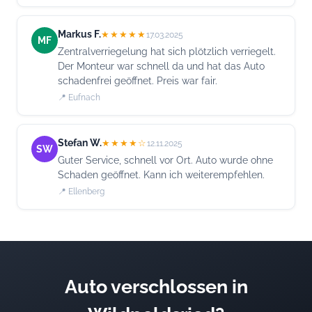
Markus F.
★★★★★
17.03.2025
MF
Zentralverriegelung hat sich plötzlich verriegelt.
Der Monteur war schnell da und hat das Auto
schadenfrei geöffnet. Preis war fair.
📍 Eufnach
Stefan W.
★★★★☆
12.11.2025
SW
Guter Service, schnell vor Ort. Auto wurde ohne
Schaden geöffnet. Kann ich weiterempfehlen.
📍 Ellenberg
Auto verschlossen in