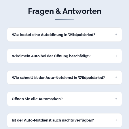
Fragen & Antworten
Was kostet eine Autoöffnung in Wildpoldsried?
Eine Standard-Autoöffnung kostet bei uns ab 69 Euro zum
Festpreis. Den genauen Preis nennen wir Ihnen am Telefon,
bevor wir nach Wildpoldsried losfahren.
Wird mein Auto bei der Öffnung beschädigt?
Nein, wir öffnen Ihr Fahrzeug in Wildpoldsried schadenfrei
mit professionellem Spezialwerkzeug. Keine Kratzer, keine
Dellen.
Wie schnell ist der Auto-Notdienst in Wildpoldsried?
In der Regel sind wir innerhalb von 15 bis 30 Minuten in
Wildpoldsried bei Ihrem Fahrzeug.
Öffnen Sie alle Automarken?
Ja, unser Service in Wildpoldsried umfasst alle gängigen
Marken: VW, BMW, Mercedes, Audi, Opel, Ford, Toyota und
viele weitere.
Ist der Auto-Notdienst auch nachts verfügbar?