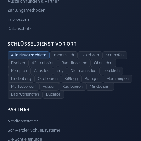
Auszeichnungen & Partner
Zahlungsmethoden
Impressum
Datenschutz
SCHLÜSSELDIENST VOR ORT
Alle Einsatzgebiete
Immenstadt
Blaichach
Sonthofen
Fischen
Waltenhofen
Bad Hindelang
Oberstdorf
Kempten
Altusried
Isny
Dietmannsried
Leutkirch
Lindenberg
Ottobeuren
Kißlegg
Wangen
Memmingen
Marktoberdorf
Füssen
Kaufbeuren
Mindelheim
Bad Wörishofen
Buchloe
PARTNER
Notdienststation
Schwärzler Schließsysteme
Die Schließanlage