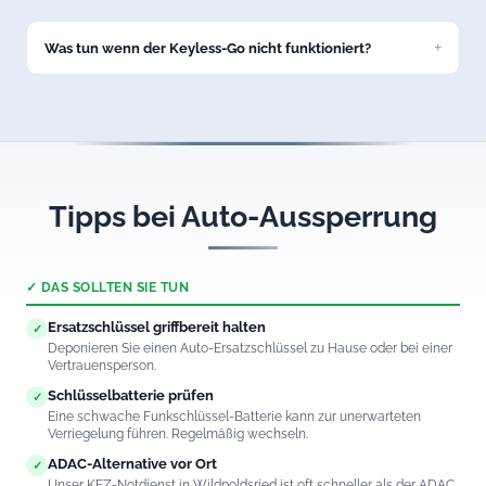
Ja, unsere Autoöffnung in Wildpoldsried ist 24/7 erreichbar
– auch nachts und an Feiertagen.
Was tun wenn der Keyless-Go nicht funktioniert?
Rufen Sie uns an. Wir öffnen auch Fahrzeuge mit defektem
Keyless-Go-System in Wildpoldsried professionell und
schadenfrei.
Tipps bei Auto-Aussperrung
✓ DAS SOLLTEN SIE TUN
Ersatzschlüssel griffbereit halten
✓
Deponieren Sie einen Auto-Ersatzschlüssel zu Hause oder bei einer
Vertrauensperson.
Schlüsselbatterie prüfen
✓
Eine schwache Funkschlüssel-Batterie kann zur unerwarteten
Verriegelung führen. Regelmäßig wechseln.
ADAC-Alternative vor Ort
✓
Unser KFZ-Notdienst in Wildpoldsried ist oft schneller als der ADAC