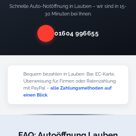
Schnelle Auto-Notöffnung in Lauben – wir sind in 15-
30 Minuten bei Ihnen.
01604 996655
Bequem bezahlen in Lauben: Bar, EC-Karte,
Überweisung für Firmen oder Ratenzahlung
mit PayPal –
alle Zahlungsmethoden auf
einen Blick
.
FAQ: Autoöffnung Lauben