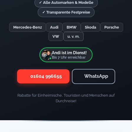
✓ Alle Automarken & Modelle
✓ Transparente Festpreise
Mercedes-Benz
Audi
BMW
Skoda
Porsche
VW
u. v. m.
Andi ist im Dienst!
Bis
7
Uhr erreichbar
01604 996655
WhatsApp
Rabatte für Einheimische, Touristen und Menschen auf
Durchreise!