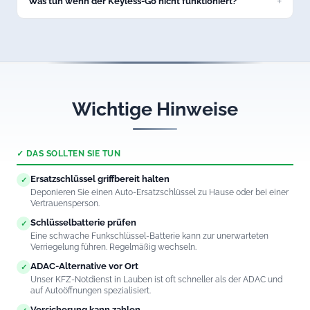
Was tun wenn der Keyless-Go nicht funktioniert?
Rufen Sie uns an. Wir öffnen auch Fahrzeuge mit defektem
Keyless-Go-System in Lauben professionell und
schadenfrei.
Wichtige Hinweise
✓ DAS SOLLTEN SIE TUN
Ersatzschlüssel griffbereit halten
✓
Deponieren Sie einen Auto-Ersatzschlüssel zu Hause oder bei einer
Vertrauensperson.
Schlüsselbatterie prüfen
✓
Eine schwache Funkschlüssel-Batterie kann zur unerwarteten
Verriegelung führen. Regelmäßig wechseln.
ADAC-Alternative vor Ort
✓
Unser KFZ-Notdienst in Lauben ist oft schneller als der ADAC und
auf Autoöffnungen spezialisiert.
Versicherung kann zahlen