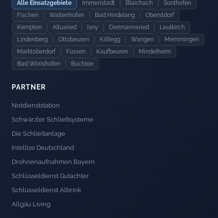
Alle Einsatzgebiete
Immenstadt
Blaichach
Sonthofen
Fischen
Waltenhofen
Bad Hindelang
Oberstdorf
Kempten
Altusried
Isny
Dietmannsried
Leutkirch
Lindenberg
Ottobeuren
Kißlegg
Wangen
Memmingen
Marktoberdorf
Füssen
Kaufbeuren
Mindelheim
Bad Wörishofen
Buchloe
PARTNER
Notdienststation
Schwärzler Schließsysteme
Die Schließanlage
Intellize Deutschland
Drohnenaufnahmen Bayern
Schlüsseldienst Gutachter
Schlüsseldienst Albrink
Allgäu Living