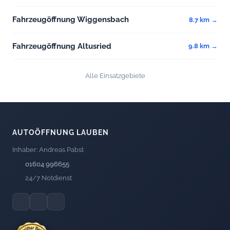
Fahrzeugöffnung Wiggensbach
8.7 km →
Fahrzeugöffnung Altusried
9.8 km →
Alle Einsatzgebiete
AUTOÖFFNUNG LAUBEN
Inhaber: Andreas Pabst
01604 996655
24/7 Notdienst