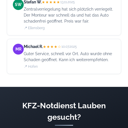
Stefan W.
★★★★★
13.11.2025
SW
Zentralverriegelung hat sich plötzlich verriegelt.
Der Monteur war schnell da und hat das Auto
schadenfrei geöffnet. Preis war fair.
📍 Ellensberg
Michael R.
★★★★☆
10.07.2025
MR
Guter Service, schnell vor Ort. Auto wurde ohne
Schaden geöffnet. Kann ich weiterempfehlen.
📍 Hofen
KFZ-Notdienst Lauben
gesucht?