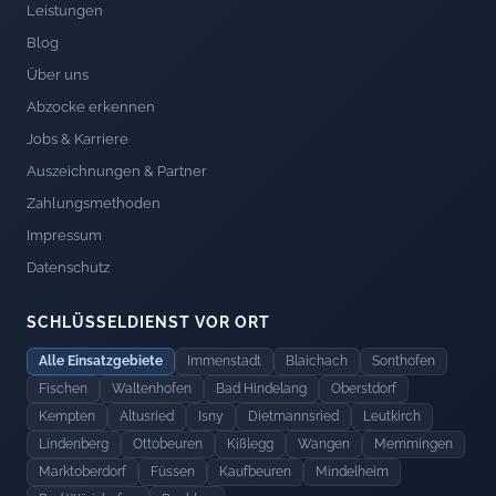
Leistungen
Blog
Über uns
Abzocke erkennen
Jobs & Karriere
Auszeichnungen & Partner
Zahlungsmethoden
Impressum
Datenschutz
SCHLÜSSELDIENST VOR ORT
Alle Einsatzgebiete
Immenstadt
Blaichach
Sonthofen
Fischen
Waltenhofen
Bad Hindelang
Oberstdorf
Kempten
Altusried
Isny
Dietmannsried
Leutkirch
Lindenberg
Ottobeuren
Kißlegg
Wangen
Memmingen
Marktoberdorf
Füssen
Kaufbeuren
Mindelheim