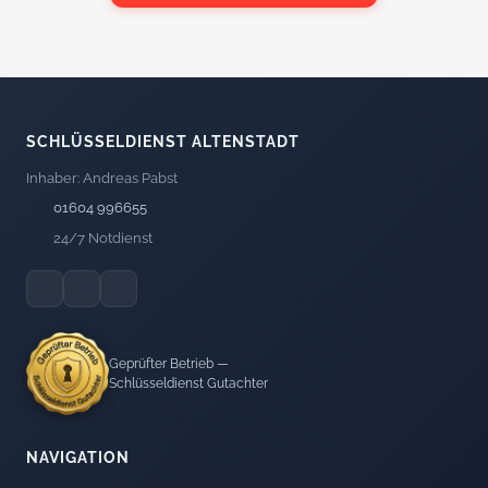
SCHLÜSSELDIENST ALTENSTADT
Inhaber: Andreas Pabst
01604 996655
24/7 Notdienst
Geprüfter Betrieb —
Schlüsseldienst Gutachter
NAVIGATION