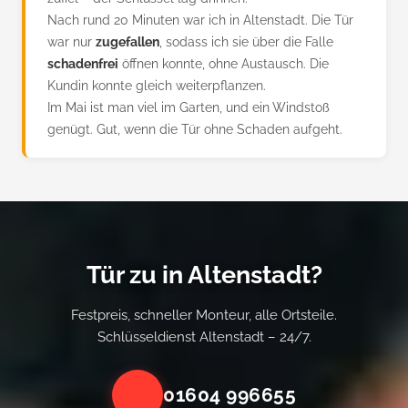
Nach rund 20 Minuten war ich in Altenstadt. Die Tür
war nur
zugefallen
, sodass ich sie über die Falle
schadenfrei
öffnen konnte, ohne Austausch. Die
Kundin konnte gleich weiterpflanzen.
Im Mai ist man viel im Garten, und ein Windstoß
genügt. Gut, wenn die Tür ohne Schaden aufgeht.
Tür zu in Altenstadt?
Festpreis, schneller Monteur, alle Ortsteile.
Schlüsseldienst Altenstadt – 24/7.
01604 996655