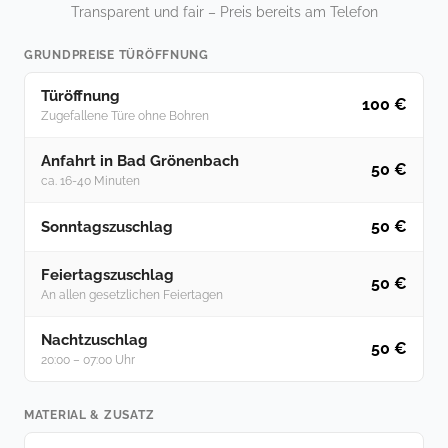
Transparent und fair – Preis bereits am Telefon
GRUNDPREISE TÜRÖFFNUNG
Türöffnung
100 €
Zugefallene Türe ohne Bohren
Anfahrt in Bad Grönenbach
50 €
ca. 16-40 Minuten
50 €
Sonntagszuschlag
Feiertagszuschlag
50 €
An allen gesetzlichen Feiertagen
Nachtzuschlag
50 €
20:00 – 07:00 Uhr
MATERIAL & ZUSATZ