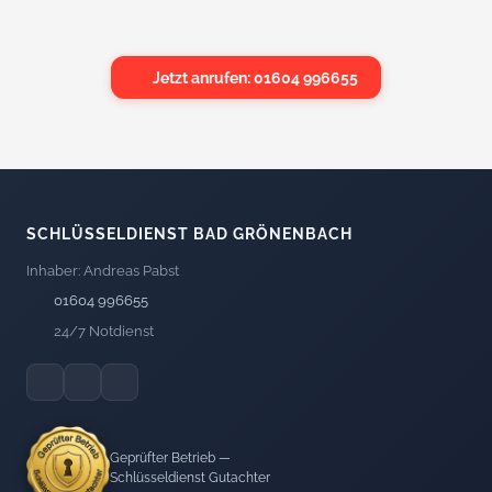
Jetzt anrufen: 01604 996655
SCHLÜSSELDIENST BAD GRÖNENBACH
Inhaber: Andreas Pabst
01604 996655
24/7 Notdienst
Geprüfter Betrieb —
Schlüsseldienst Gutachter