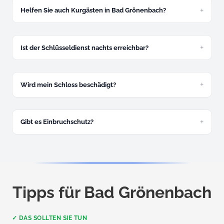
Helfen Sie auch Kurgästen in Bad Grönenbach?
Ja, selbstverständlich. Ferienwohnungen und
Kurunterkünfte sind ein Teil unserer täglichen Arbeit.
Ist der Schlüsseldienst nachts erreichbar?
Ja, rund um die Uhr. Nachtzuschlag 30 Euro zwischen 22
und 6 Uhr.
Wird mein Schloss beschädigt?
In den allermeisten Fällen nicht. Schadenfreie Öffnung ist
unser Standard.
Gibt es Einbruchschutz?
Ja, kostenlose Beratung und Montage von Panzerriegeln
und Sicherheitszylindern.
Tipps für Bad Grönenbach
✓ DAS SOLLTEN SIE TUN