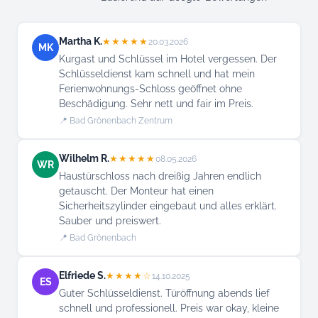
Martha K.
★★★★★
20.03.2026
MK
Kurgast und Schlüssel im Hotel vergessen. Der
Schlüsseldienst kam schnell und hat mein
Ferienwohnungs-Schloss geöffnet ohne
Beschädigung. Sehr nett und fair im Preis.
📍 Bad Grönenbach Zentrum
Wilhelm R.
★★★★★
08.05.2026
WR
Haustürschloss nach dreißig Jahren endlich
getauscht. Der Monteur hat einen
Sicherheitszylinder eingebaut und alles erklärt.
Sauber und preiswert.
📍 Bad Grönenbach
Elfriede S.
★★★★☆
14.10.2025
ES
Guter Schlüsseldienst. Türöffnung abends lief
schnell und professionell. Preis war okay, kleine