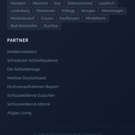
Kempten
Altusried
Isny
Dietmannsried
Leutkirch
Lindenberg
Ottobeuren
Kißlegg
Wangen
Memmingen
Marktoberdorf
Füssen
Kaufbeuren
Mindelheim
Bad Wörishofen
Buchloe
PARTNER
Notdienststation
Schwärzler Schließsysteme
Die Schließanlage
Intellize Deutschland
Drohnenaufnahmen Bayern
Schlüsseldienst Gutachter
Schlüsseldienst Albrink
Allgäu Living
© 2026 Schlüsseldienst Bad Grönenbach