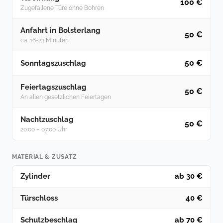
100 €
Zugefallene Türe ohne Bohren
Anfahrt in Bolsterlang
50 €
ca. 16-23 Minuten
50 €
Sonntagszuschlag
Feiertagszuschlag
50 €
An allen gesetzlichen Feiertagen
Nachtzuschlag
50 €
20:00 – 07:00 Uhr
MATERIAL & ZUSATZ
Zylinder
ab 30 €
Türschloss
40 €
Schutzbeschlag
ab 70 €