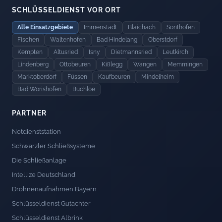
SCHLÜSSELDIENST VOR ORT
Alle Einsatzgebiete
Immenstadt
Blaichach
Sonthofen
Fischen
Waltenhofen
Bad Hindelang
Oberstdorf
Kempten
Altusried
Isny
Dietmannsried
Leutkirch
Lindenberg
Ottobeuren
Kißlegg
Wangen
Memmingen
Marktoberdorf
Füssen
Kaufbeuren
Mindelheim
Bad Wörishofen
Buchloe
PARTNER
Notdienststation
Schwärzler Schließsysteme
Die Schließanlage
Intellize Deutschland
Drohnenaufnahmen Bayern
Schlüsseldienst Gutachter
Schlüsseldienst Albrink