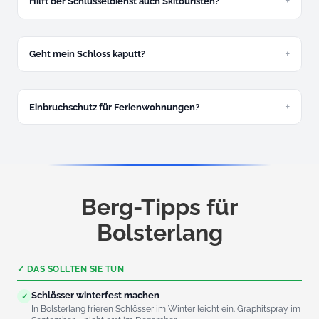
Hilft der Schlüsseldienst auch Skitouristen?
Ja, das gehört am Riedberger Horn zum Alltag.
Geht mein Schloss kaputt?
In den allermeisten Fällen nicht.
Einbruchschutz für Ferienwohnungen?
Ja, besonders sinnvoll wenn Objekte saisonal leer stehen.
Berg-Tipps für
Bolsterlang
✓ DAS SOLLTEN SIE TUN
Schlösser winterfest machen
✓
In Bolsterlang frieren Schlösser im Winter leicht ein. Graphitspray im