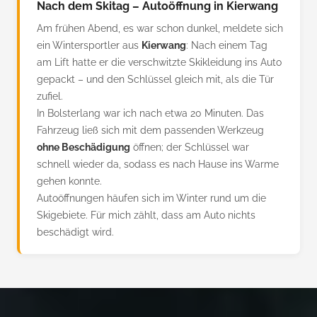
Nach dem Skitag – Autoöffnung in Kierwang
Am frühen Abend, es war schon dunkel, meldete sich
ein Wintersportler aus
Kierwang
: Nach einem Tag
am Lift hatte er die verschwitzte Skikleidung ins Auto
gepackt – und den Schlüssel gleich mit, als die Tür
zufiel.
In Bolsterlang war ich nach etwa 20 Minuten. Das
Fahrzeug ließ sich mit dem passenden Werkzeug
ohne Beschädigung
öffnen; der Schlüssel war
schnell wieder da, sodass es nach Hause ins Warme
gehen konnte.
Autoöffnungen häufen sich im Winter rund um die
Skigebiete. Für mich zählt, dass am Auto nichts
beschädigt wird.