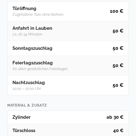
Türöffnung
100 €
Zugefallene Türe ohne Bohren
Anfahrt in Lauben
50 €
ca. 16-34 Minuten
50 €
Sonntagszuschlag
Feiertagszuschlag
50 €
An allen gesetzlichen Feiertagen
Nachtzuschlag
50 €
20:00 – 07:00 Uhr
MATERIAL & ZUSATZ
Zylinder
ab 30 €
Türschloss
40 €