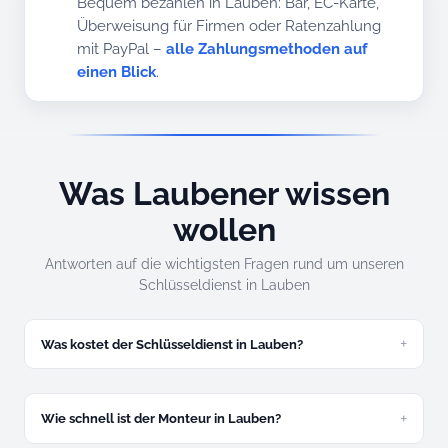
Bequem bezahlen in Lauben: Bar, EC-Karte,
Überweisung für Firmen oder Ratenzahlung
mit PayPal –
alle Zahlungsmethoden auf
einen Blick
.
Was Laubener wissen
wollen
Antworten auf die wichtigsten Fragen rund um unseren
Schlüsseldienst in Lauben
Was kostet der Schlüsseldienst in Lauben?
Zugefallene Tür ab 49 Euro, abgeschlossene ab 89 Euro.
Festpreis am Telefon – in Heising wie in Hofen verbindlich,
ohne Nachschlag.
Wie schnell ist der Monteur in Lauben?