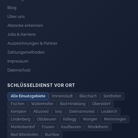
Blog
Über uns
Abzocke erkennen
Jobs & Karriere
Auszeichnungen & Partner
Zahlungsmethoden
Impressum
Datenschutz
SCHLÜSSELDIENST VOR ORT
Alle Einsatzgebiete
Immenstadt
Blaichach
Sonthofen
Fischen
Waltenhofen
Bad Hindelang
Oberstdorf
Kempten
Altusried
Isny
Dietmannsried
Leutkirch
Lindenberg
Ottobeuren
Kißlegg
Wangen
Memmingen
Marktoberdorf
Füssen
Kaufbeuren
Mindelheim
Bad Wörishofen
Buchloe