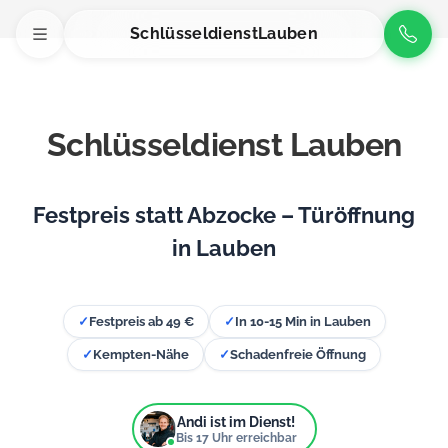
Schlüsseldienst
Lauben
Schlüsseldienst Lauben
Festpreis statt Abzocke – Türöffnung
in Lauben
✓
Festpreis ab 49 €
✓
In 10-15 Min in Lauben
✓
Kempten-Nähe
✓
Schadenfreie Öffnung
Andi ist im Dienst!
Bis
17
Uhr erreichbar