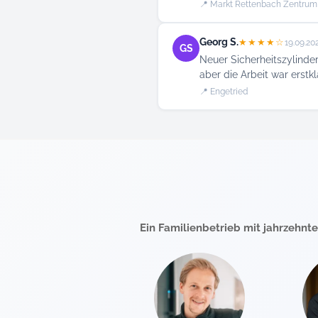
📍 Markt Rettenbach Zentrum
Georg S.
★★★★☆
19.09.20
GS
Neuer Sicherheitszylinde
aber die Arbeit war erstkl
📍 Engetried
Ein Familienbetrieb mit jahrzehnt