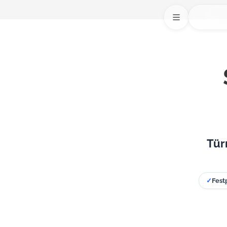
Tür
✓
Fest