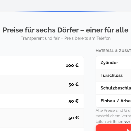
Preise für sechs Dörfer – einer für alle
Transparent und fair – Preis bereits am Telefon
MATERIAL & ZUSA
Zylinder
100 €
Türschloss
50 €
Schutzbeschl
Einbau / Arbei
50 €
Alle Preise sind Gr
tatsächlichem Verb
50 €
teilen wir Ihnen
vor
Je