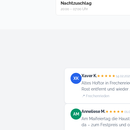
Nachtzuschlag
20:00 – 07:00 Uhr
Xaver K.
★★★★★
14.02.20
XK
Altes Hoftor in Frechenri
Rost entfernt und wieder 
📍 Frechenrieden
Anneliese M.
★★★★★
01.
AM
Am Maifeiertag die Haust
da – zum Festpreis und 