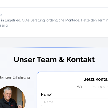
25
r in Engetried. Gute Beratung, ordentliche Montage. Hätte den Termi
assig.
Unser Team & Kontakt
elanger Erfahrung
Jetzt Konta
Wir melden uns sch
Name *