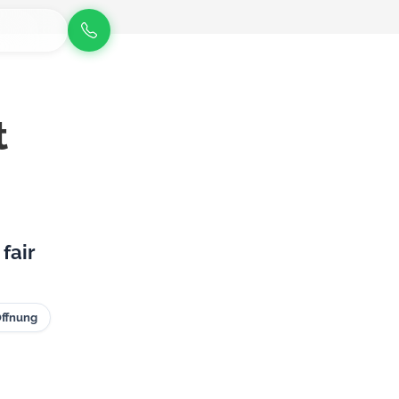
t
fair
Öffnung