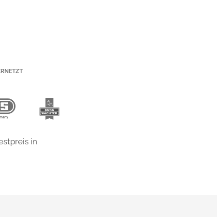
ERNETZT
stpreis in