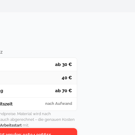
TZ
ab 30 €
40 €
ag
ab 70 €
tszeit
nach Aufwand
undpreise. Material wird nach
rauch abgerechnet – die genauen Kosten
 Arbeitsstart
mit.
tzt anrufen: 01604 996655