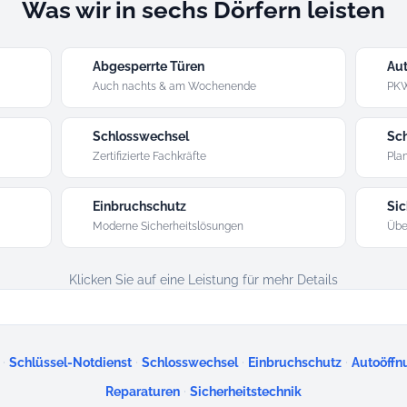
Was wir in sechs Dörfern leisten
Abgesperrte Türen
Aut
Auch nachts & am Wochenende
PKW
Schlosswechsel
Sch
Zertifizierte Fachkräfte
Plan
Einbruchschutz
Sic
Moderne Sicherheitslösungen
Übe
Klicken Sie auf eine Leistung für mehr Details
·
·
·
·
Schlüssel-Notdienst
Schlosswechsel
Einbruchschutz
Autoöffn
·
Reparaturen
Sicherheitstechnik