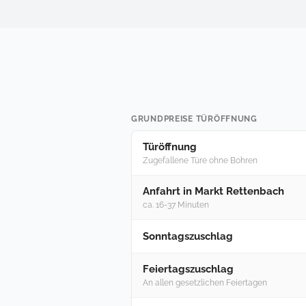
GRUNDPREISE TÜRÖFFNUNG
Türöffnung
Zugefallene Türe ohne Bohren
Anfahrt in Markt Rettenbach
ca. 16-37 Minuten
Sonntagszuschlag
Feiertagszuschlag
An allen gesetzlichen Feiertagen