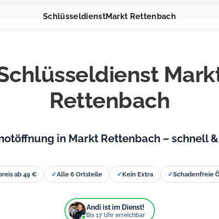
Schlüsseldienst
Markt Rettenbach
Schlüsseldienst Mark
Rettenbach
notöffnung in Markt Rettenbach – schnell & 
preis ab 49 €
✓
Alle 6 Ortsteile
✓
Kein Extra
✓
Schadenfreie 
Andi ist im Dienst!
Bis
17
Uhr erreichbar