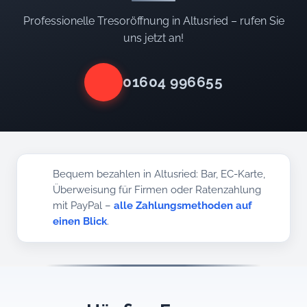
Professionelle Tresoröffnung in Altusried – rufen Sie
uns jetzt an!
01604 996655
Bequem bezahlen in Altusried: Bar, EC-Karte,
Überweisung für Firmen oder Ratenzahlung
mit PayPal –
alle Zahlungsmethoden auf
einen Blick
.