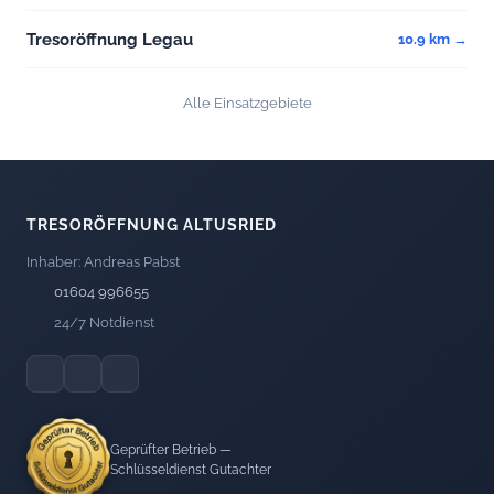
Tresoröffnung Legau
10.9 km →
Alle Einsatzgebiete
TRESORÖFFNUNG ALTUSRIED
Inhaber: Andreas Pabst
01604 996655
24/7 Notdienst
Geprüfter Betrieb —
Schlüsseldienst Gutachter