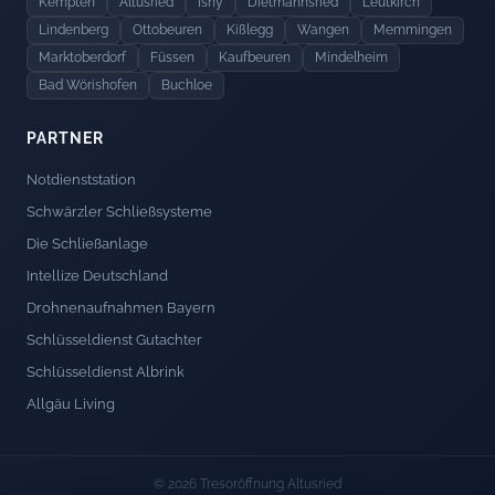
Kempten
Altusried
Isny
Dietmannsried
Leutkirch
Lindenberg
Ottobeuren
Kißlegg
Wangen
Memmingen
Marktoberdorf
Füssen
Kaufbeuren
Mindelheim
Bad Wörishofen
Buchloe
PARTNER
Notdienststation
Schwärzler Schließsysteme
Die Schließanlage
Intellize Deutschland
Drohnenaufnahmen Bayern
Schlüsseldienst Gutachter
Schlüsseldienst Albrink
Allgäu Living
© 2026 Tresoröffnung Altusried