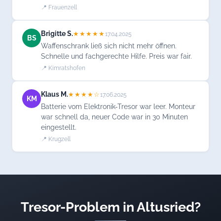
📍 Frauenzell
Brigitte S.
★★★★★
17.04.2025
BS
Waffenschrank ließ sich nicht mehr öffnen.
Schnelle und fachgerechte Hilfe. Preis war fair.
📍 Kimratshofen
Klaus M.
★★★★☆
17.06.2025
KM
Batterie vom Elektronik-Tresor war leer. Monteur
war schnell da, neuer Code war in 30 Minuten
eingestellt.
📍 Krugzell
Tresor-Problem in Altusried?