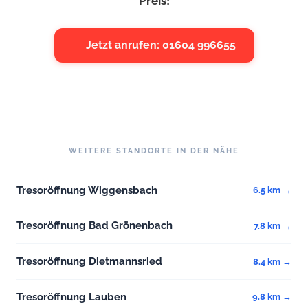
Preis!
Jetzt anrufen: 01604 996655
WEITERE STANDORTE IN DER NÄHE
Tresoröffnung Wiggensbach
6.5 km →
Tresoröffnung Bad Grönenbach
7.8 km →
Tresoröffnung Dietmannsried
8.4 km →
Tresoröffnung Lauben
9.8 km →