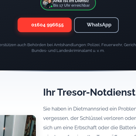
Andi ist im Dienst!
Bis
17
Uhr erreichbar
01604 996655
WhatsApp
rstützen auch Behörden bei Amtshandlungen: Polizei, Feuerwehr, Gericht
Bundes- und Landeskriminalamt u. v. m.
Ihr Tresor-Notdiens
Sie haben in Dietmannsried ein Problem
vergessen, der Schlüssel verloren oder
sich um eine Erbschaft oder die Batterie