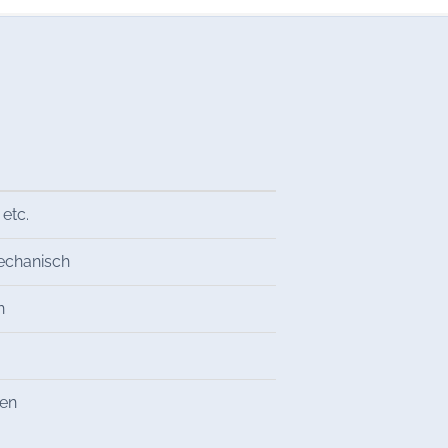
 etc.
mechanisch
n
ren