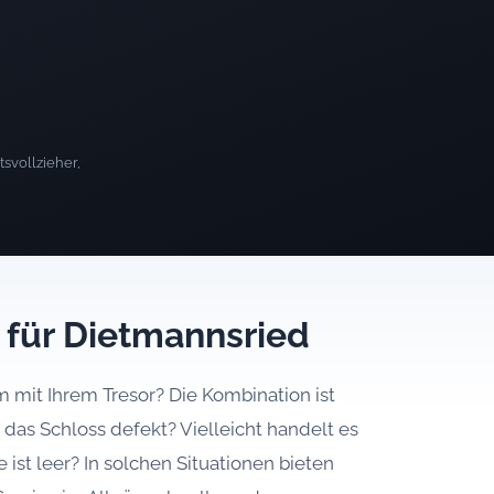
svollzieher,
t für Dietmannsried
 mit Ihrem Tresor? Die Kombination ist
 das Schloss defekt? Vielleicht handelt es
 ist leer? In solchen Situationen bieten