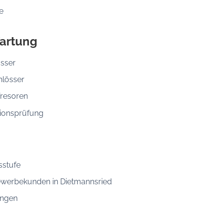
e
artung
össer
hlösser
Tresoren
ionsprüfung
sstufe
ewerbekunden in Dietmannsried
ungen