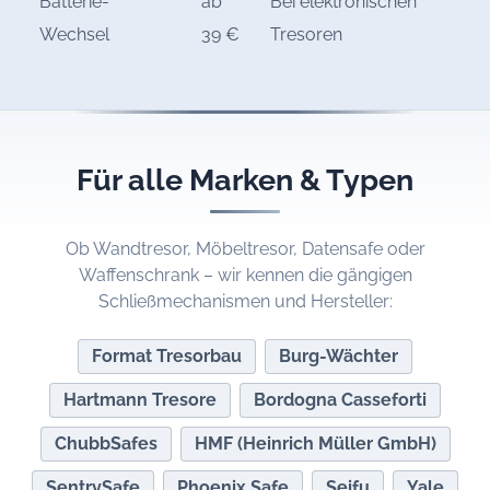
Batterie-
ab
Bei elektronischen
Wechsel
39 €
Tresoren
Für alle Marken & Typen
Ob Wandtresor, Möbeltresor, Datensafe oder
Waffenschrank – wir kennen die gängigen
Schließmechanismen und Hersteller:
Format Tresorbau
Burg-Wächter
Hartmann Tresore
Bordogna Casseforti
ChubbSafes
HMF (Heinrich Müller GmbH)
SentrySafe
Phoenix Safe
Seifu
Yale