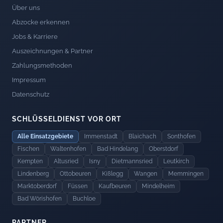
Über uns
Abzocke erkennen
Jobs & Karriere
Auszeichnungen & Partner
Zahlungsmethoden
Impressum
Datenschutz
SCHLÜSSELDIENST VOR ORT
Alle Einsatzgebiete
Immenstadt
Blaichach
Sonthofen
Fischen
Waltenhofen
Bad Hindelang
Oberstdorf
Kempten
Altusried
Isny
Dietmannsried
Leutkirch
Lindenberg
Ottobeuren
Kißlegg
Wangen
Memmingen
Marktoberdorf
Füssen
Kaufbeuren
Mindelheim
Bad Wörishofen
Buchloe
PARTNER