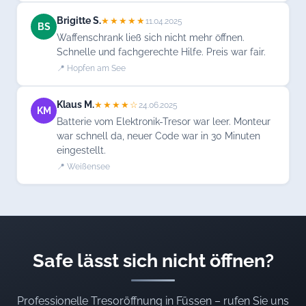
Brigitte S.
★★★★★
11.04.2025
BS
Waffenschrank ließ sich nicht mehr öffnen.
Schnelle und fachgerechte Hilfe. Preis war fair.
📍 Hopfen am See
Klaus M.
★★★★☆
24.06.2025
KM
Batterie vom Elektronik-Tresor war leer. Monteur
war schnell da, neuer Code war in 30 Minuten
eingestellt.
📍 Weißensee
Safe lässt sich nicht öffnen?
Professionelle Tresoröffnung in Füssen – rufen Sie uns