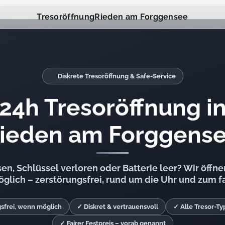
Tresoröffnung
Rieden am Forggensee
Diskrete Tresoröffnung & Safe-Service
24h Tresoröffnung i
ieden am Forggens
n, Schlüssel verloren oder Batterie leer? Wir öffnen
lich – zerstörungsfrei, rund um die Uhr und zum fa
sfrei, wenn möglich
✓ Diskret & vertrauensvoll
✓ Alle Tresor-T
✓ Fairer Festpreis – vorab genannt