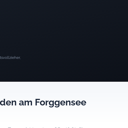
svollzieher,
ieden am Forggensee