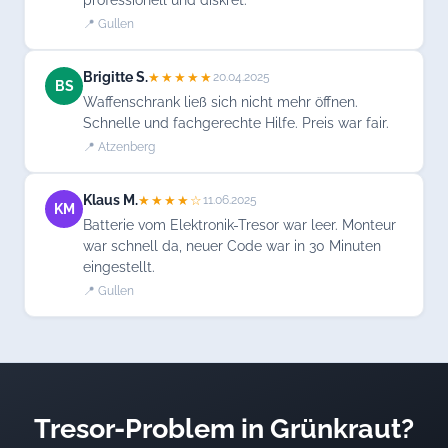
📍 Gullen
Brigitte S.
★★★★★
20.04.2025
BS
Waffenschrank ließ sich nicht mehr öffnen.
Schnelle und fachgerechte Hilfe. Preis war fair.
📍 Atzenberg
Klaus M.
★★★★☆
11.06.2025
KM
Batterie vom Elektronik-Tresor war leer. Monteur
war schnell da, neuer Code war in 30 Minuten
eingestellt.
📍 Gullen
Tresor-Problem in Grünkraut?