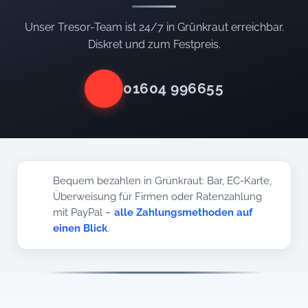
Unser Tresor-Team ist 24/7 in Grünkraut erreichbar.
Diskret und zum Festpreis.
01604 996655
Bequem bezahlen in Grünkraut: Bar, EC-Karte,
Überweisung für Firmen oder Ratenzahlung
mit PayPal –
alle Zahlungsmethoden auf
einen Blick
.