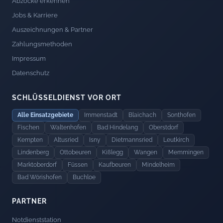
Abzocke erkennen
Jobs & Karriere
Auszeichnungen & Partner
Zahlungsmethoden
Impressum
Datenschutz
SCHLÜSSELDIENST VOR ORT
Alle Einsatzgebiete
Immenstadt
Blaichach
Sonthofen
Fischen
Waltenhofen
Bad Hindelang
Oberstdorf
Kempten
Altusried
Isny
Dietmannsried
Leutkirch
Lindenberg
Ottobeuren
Kißlegg
Wangen
Memmingen
Marktoberdorf
Füssen
Kaufbeuren
Mindelheim
Bad Wörishofen
Buchloe
PARTNER
Notdienststation