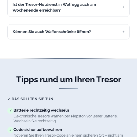
Ist der Tresor-Notdienst in Wolfegg auch am
Unser Service in Wolfegg hilft schnell.
Wochenende erreichbar?
Ja, unser Tresoröffnungs-Service in Wolfegg ist 24/7
erreichbar, auch an Wochenenden und Feiertagen.
Können Sie auch Waffenschränke öffnen?
Ja, wir öffnen Waffenschränke aller Sicherheitsstufen in
Wolfegg. Natürlich unter Beachtung aller waffenrechtlichen
Vorschriften.
Tipps rund um Ihren Tresor
✓ DAS SOLLTEN SIE TUN
Batterie rechtzeitig wechseln
✓
Elektronische Tresore warnen per Piepston vor leerer Batterie.
Wechseln Sie rechtzeitig.
Code sicher aufbewahren
✓
Notieren Sie Ihren Tresor-Code an einem sicheren Ort – nicht am