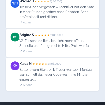
Werner H.
★★★★★
23.02.2025
WH
Tresor-Code vergessen – Techniker hat den Safe
in einer Stunde geöffnet ohne Schaden. Sehr
professionell und diskret.
📍 Alttann
Brigitte S.
★★★★★
23.04.2025
BS
Waffenschrank ließ sich nicht mehr öffnen.
Schnelle und fachgerechte Hilfe. Preis war fair.
📍 Rötsee
Klaus M.
★★★★☆
29.06.2025
KM
Batterie vom Elektronik-Tresor war leer. Monteur
war schnell da, neuer Code war in 30 Minuten
eingestellt.
📍 Alttann