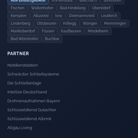
Alle Einsatzgebiete
Immenstadt
Blaichach
Sonthofen
Fischen
Waltenhofen
Bad Hindelang
Oberstdorf
Kempten
Altusried
Isny
Dietmannsried
Leutkirch
Lindenberg
Ottobeuren
Kißlegg
Wangen
Memmingen
Marktoberdorf
Füssen
Kaufbeuren
Mindelheim
Bad Wörishofen
Buchloe
PARTNER
Notdienststation
Schwärzler Schließsysteme
Die Schließanlage
Intellize Deutschland
Drohnenaufnahmen Bayern
Schlüsseldienst Gutachter
Schlüsseldienst Albrink
Allgäu Living