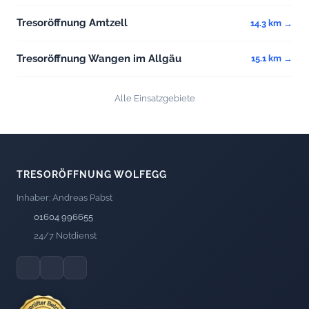
Tresoröffnung Amtzell
14.3 km →
Tresoröffnung Wangen im Allgäu
15.1 km →
Alle Einsatzgebiete
TRESORÖFFNUNG WOLFEGG
Inhaber: Andreas Pabst
01604 996655
24/7 Notdienst