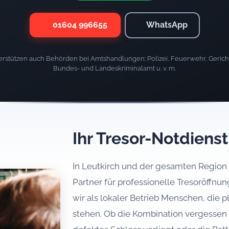
01604 996655
WhatsApp
rstützen auch Behörden bei Amtshandlungen: Polizei, Feuerwehr, Gericht
Bundes- und Landeskriminalamt u. v. m.
Ihr Tresor-Notdienst
In Leutkirch und der gesamten Region i
Partner für professionelle Tresoröffnun
wir als lokaler Betrieb Menschen, die 
stehen. Ob die Kombination vergessen 