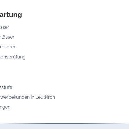
artung
össer
hlösser
Tresoren
ionsprüfung
sstufe
ewerbekunden in Leutkirch
ungen