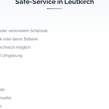
Safe-Service in Leutkirch
der verlorenem Schlüssel
k oder leerer Batterie
echnisch möglich
und Umgebung
etz
nsafes
e