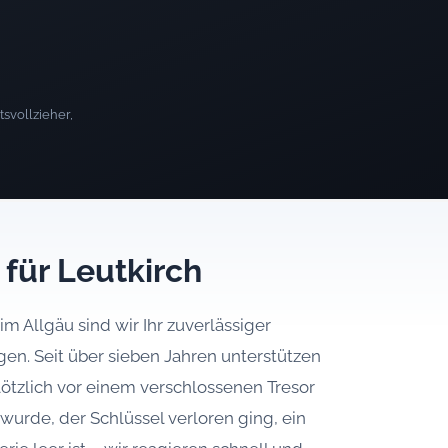
svollzieher,
 für Leutkirch
m Allgäu sind wir Ihr zuverlässiger
gen. Seit über sieben Jahren unterstützen
plötzlich vor einem verschlossenen Tresor
wurde, der Schlüssel verloren ging, ein