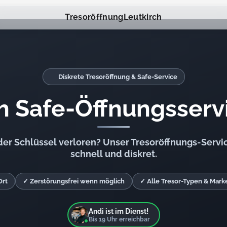
Tresoröffnung
Leutkirch
Diskrete Tresoröffnung & Safe-Service
h Safe-Öffnungsserv
r Schlüssel verloren? Unser Tresoröffnungs-Service
schnell und diskret.
Ort
✓ Zerstörungsfrei wenn möglich
✓ Alle Tresor-Typen & Mark
Andi ist im Dienst!
Bis
19
Uhr erreichbar