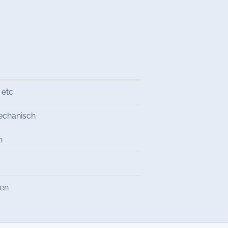
 etc.
mechanisch
n
ren