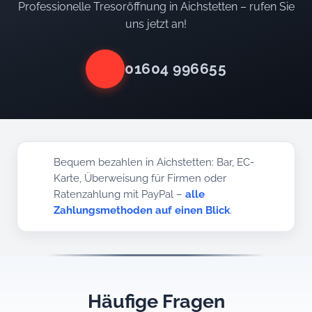
Professionelle Tresoröffnung in Aichstetten – rufen Sie
uns jetzt an!
01604 996655
Bequem bezahlen in Aichstetten: Bar, EC-
Karte, Überweisung für Firmen oder
Ratenzahlung mit PayPal –
alle
Zahlungsmethoden auf einen Blick
.
Häufige Fragen