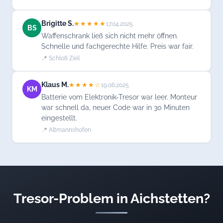
Brigitte S.
★★★★★
17.04.2025
BS
Waffenschrank ließ sich nicht mehr öffnen.
Schnelle und fachgerechte Hilfe. Preis war fair.
📍 Schloß Zeil
Klaus M.
★★★★☆
19.06.2025
KM
Batterie vom Elektronik-Tresor war leer. Monteur
war schnell da, neuer Code war in 30 Minuten
eingestellt.
📍 Altmannshofen
Tresor-Problem in Aichstetten?