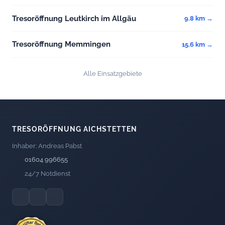
Tresoröffnung Leutkirch im Allgäu
9.8 km →
Tresoröffnung Memmingen
15.6 km →
Alle Einsatzgebiete
TRESORÖFFNUNG AICHSTETTEN
Inhaber: Andreas Pabst
01604 996655
24/7 Notdienst