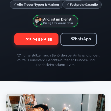
✓ Alle Tresor-Typen & Marken
✓ Festpreis-Garantie
Andi ist im Dienst!
Bis
23
Uhr erreichbar
01604 996655
WhatsApp
Wir unterstützen auch Behörden bei Amtshandlungen:
Polizei, Feuerwehr, Gerichtsvollzieher, Bundes- und
Landeskriminalamt u. v. m.