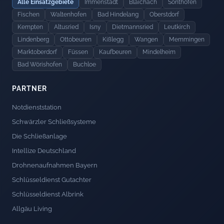
Alle Einsatzgebiete
Immenstadt
Blaichach
Sonthofen
Fischen
Waltenhofen
Bad Hindelang
Oberstdorf
Kempten
Altusried
Isny
Dietmannsried
Leutkirch
Lindenberg
Ottobeuren
Kißlegg
Wangen
Memmingen
Marktoberdorf
Füssen
Kaufbeuren
Mindelheim
Bad Wörishofen
Buchloe
PARTNER
Notdienststation
Schwärzler Schließsysteme
Die Schließanlage
Intellize Deutschland
Drohnenaufnahmen Bayern
Schlüsseldienst Gutachter
Schlüsseldienst Albrink
Allgäu Living