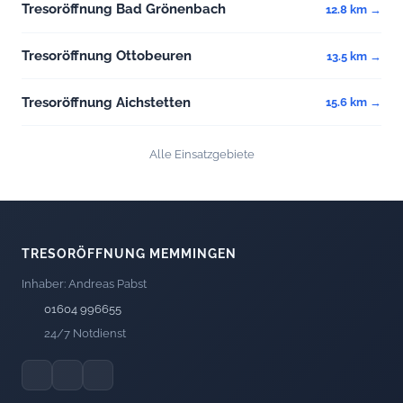
Tresoröffnung Bad Grönenbach
12.8 km →
Tresoröffnung Ottobeuren
13.5 km →
Tresoröffnung Aichstetten
15.6 km →
Alle Einsatzgebiete
TRESORÖFFNUNG MEMMINGEN
Inhaber: Andreas Pabst
01604 996655
24/7 Notdienst