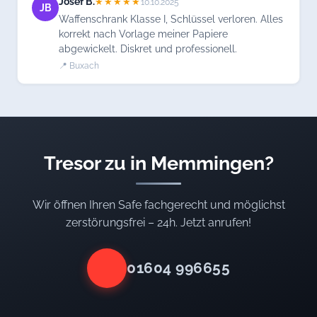
Josef B.
★★★★★
10.10.2025
JB
Waffenschrank Klasse I, Schlüssel verloren. Alles
korrekt nach Vorlage meiner Papiere
abgewickelt. Diskret und professionell.
📍 Buxach
Tresor zu in Memmingen?
Wir öffnen Ihren Safe fachgerecht und möglichst
zerstörungsfrei – 24h. Jetzt anrufen!
01604 996655