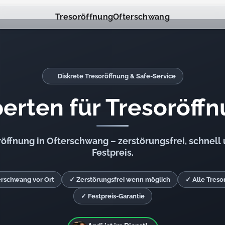
Tresoröffnung
Ofterschwang
Diskrete Tresoröffnung & Safe-Service
erten für Tresoröff
röffnung in Ofterschwang – zerstörungsfrei, schnell
Festpreis.
erschwang vor Ort
✓ Zerstörungsfrei wenn möglich
✓ Alle Treso
✓ Festpreis-Garantie