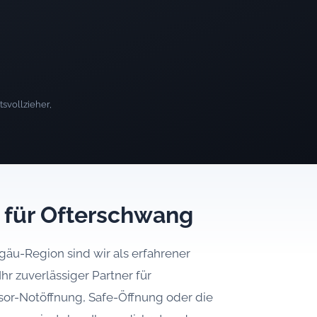
svollzieher,
t für Ofterschwang
äu-Region sind wir als erfahrener
Ihr zuverlässiger Partner für
esor-Notöffnung, Safe-Öffnung oder die