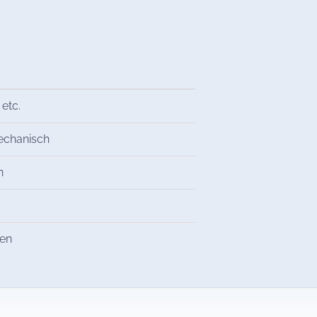
 etc.
mechanisch
n
ren