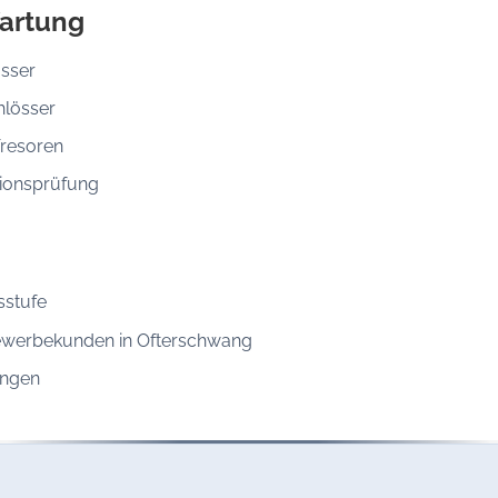
artung
össer
hlösser
Tresoren
ionsprüfung
sstufe
ewerbekunden in Ofterschwang
ungen