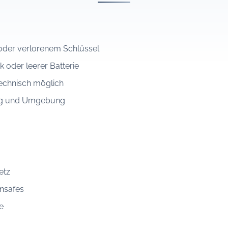
der verlorenem Schlüssel
k oder leerer Batterie
echnisch möglich
ang und Umgebung
etz
nsafes
e