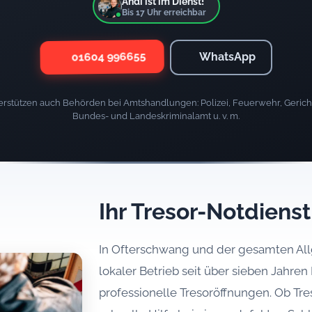
Andi ist im Dienst!
Bis
17
Uhr erreichbar
01604 996655
WhatsApp
rstützen auch Behörden bei Amtshandlungen: Polizei, Feuerwehr, Gericht
Bundes- und Landeskriminalamt u. v. m.
Ihr Tresor-Notdiens
In Ofterschwang und der gesamten Allg
lokaler Betrieb seit über sieben Jahren 
professionelle Tresoröffnungen. Ob Tr