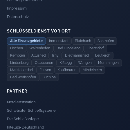
Impressum
Datenschutz
SCHLÜSSELDIENST VOR ORT
Alle Einsatzgebiete
Immenstadt
Blaichach
Sonthofen
Fischen
Waltenhofen
Bad Hindelang
Oberstdorf
Kempten
Altusried
Isny
Dietmannsried
Leutkirch
Lindenberg
Ottobeuren
Kißlegg
Wangen
Memmingen
Marktoberdorf
Füssen
Kaufbeuren
Mindelheim
Bad Wörishofen
Buchloe
PARTNER
Notdienststation
Schwärzler Schließsysteme
Die Schließanlage
Intellize Deutschland