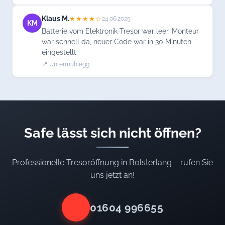
Klaus M.
★★★★☆
24.06.2025
KM
Batterie vom Elektronik-Tresor war leer. Monteur
war schnell da, neuer Code war in 30 Minuten
eingestellt.
📍 Untermühlegg
Safe lässt sich nicht öffnen?
Professionelle Tresoröffnung in Bolsterlang – rufen Sie
uns jetzt an!
01604 996655